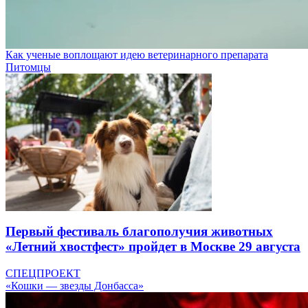
Как ученые воплощают идею ветеринарного препарата
Питомцы
Первый фестиваль благополучия животных
«Летний хвостфест» пройдет в Москве 29 августа
СПЕЦПРОЕКТ
«Кошки — звезды Донбасса»