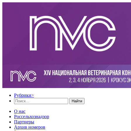
Рубрики
>
Найти
О нас
Россельхознадзор
Партнеры
Архив номеров