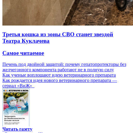
Третья кошка из зоны СВО станет звездой
Театра Куклачева
Самое читаемое
Печень под двойной защитой: почему гепатопротекторы без
желчегонного компонента работают не в полную силу
Как ученые воплощают идею ветеринарного препарата
Как рождается идея нового ветеринарного препарата —
сериал «ВиЖ»
Читать газету