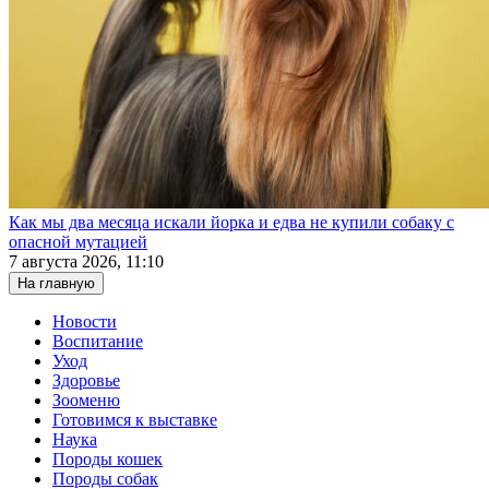
Как мы два месяца искали йорка и едва не купили собаку с
опасной мутацией
7 августа 2026, 11:10
На главную
Новости
Воспитание
Уход
Здоровье
Зооменю
Готовимся к выставке
Наука
Породы кошек
Породы собак