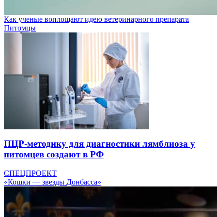
Как ученые воплощают идею ветеринарного препарата
Питомцы
ПЦР-методику для диагностики лямблиоза у
питомцев создают в РФ
СПЕЦПРОЕКТ
«Кошки — звезды Донбасса»