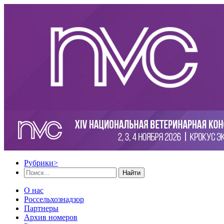
Рубрики
>
Найти
О нас
Россельхознадзор
Партнеры
Архив номеров