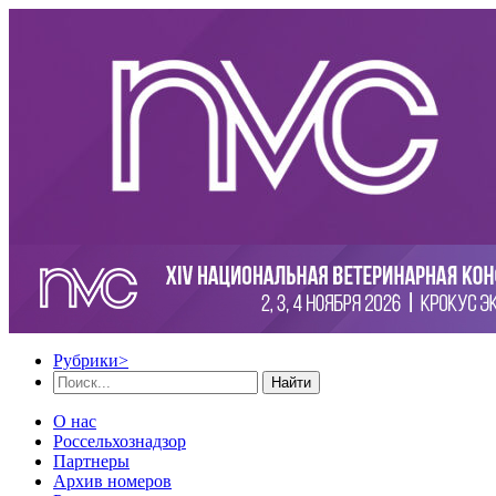
Рубрики
>
Найти
О нас
Россельхознадзор
Партнеры
Архив номеров