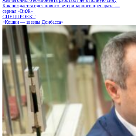
желчегонного компонента работают не в полную силу
Как рождается идея нового ветеринарного препарата —
сериал «ВиЖ»
СПЕЦПРОЕКТ
«Кошки — звезды Донбасса»