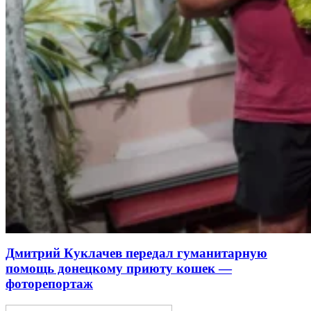
Дмитрий Куклачев передал гуманитарную
помощь донецкому приюту кошек —
фоторепортаж