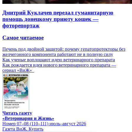
Дмитрий Куклачев передал гуманитарную
помощь донецкому приюту кошек —
фоторепортаж
Самое читаемое
Печень под двойной защитой: почему гепатопротекторы без
желчегонного компонента работают не в полную силу
Как ученые воплощают идею ветеринарного препарата
Как рождается идея нового ветеринарного препарата —
сериал «ВиЖ»
Читать газету
«Ветеринария и Жизнь»
Номер 07–08 (110–111) июль–август 2026
Газета ВиЖ. Купить