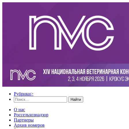
Рубрики
>
Найти
О нас
Россельхознадзор
Партнеры
Архив номеров