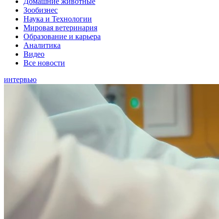
Домашние животные
Зообизнес
Наука и Технологии
Мировая ветеринария
Образование и карьера
Аналитика
Видео
Все новости
интервью