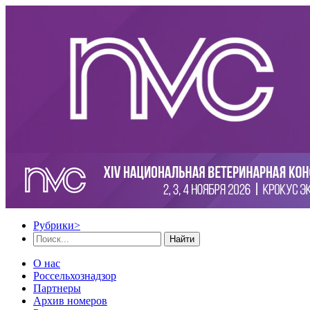
Рубрики
>
Найти
О нас
Россельхознадзор
Партнеры
Архив номеров