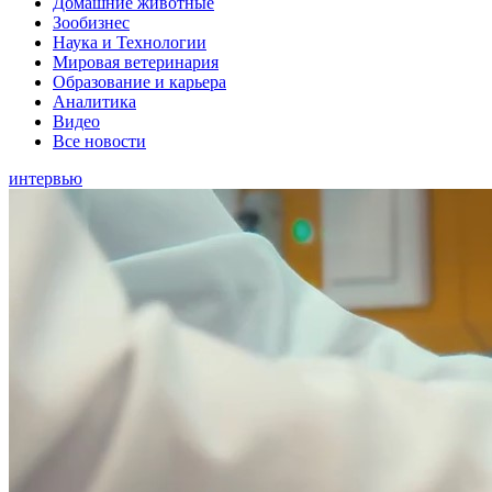
Домашние животные
Зообизнес
Наука и Технологии
Мировая ветеринария
Образование и карьера
Аналитика
Видео
Все новости
интервью