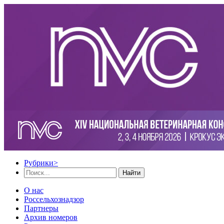
Рубрики
>
Найти
О нас
Россельхознадзор
Партнеры
Архив номеров