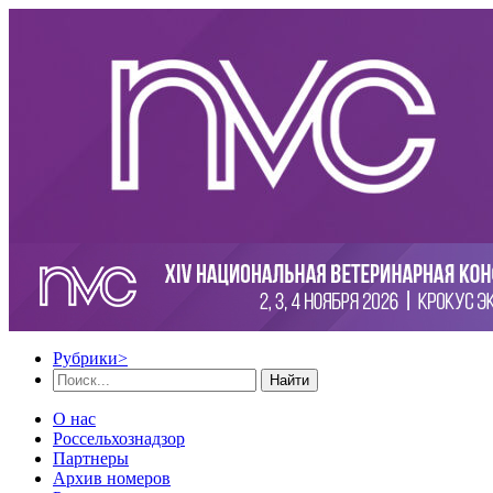
Рубрики
>
Найти
О нас
Россельхознадзор
Партнеры
Архив номеров