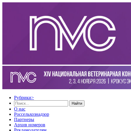
Рубрики
>
Найти
О нас
Россельхознадзор
Партнеры
Архив номеров
Рекламодателям