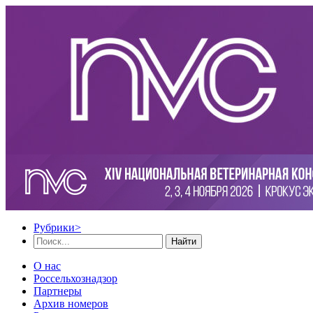
Рубрики
>
Найти
О нас
Россельхознадзор
Партнеры
Архив номеров