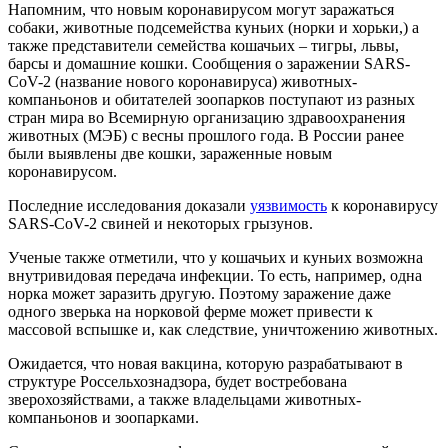
Напомним, что новым коронавирусом могут заражаться
собаки, животные подсемейства куньих (норки и хорьки,) а
также представители семейства кошачьих – тигры, львы,
барсы и домашние кошки. Сообщения о заражении SARS-
CoV-2 (название нового коронавируса) животных-
компаньонов и обитателей зоопарков поступают из разных
стран мира во Всемирную организацию здравоохранения
животных (МЭБ) с весны прошлого года. В России ранее
были выявлены две кошки, зараженные новым
коронавирусом.
Последние исследования доказали
уязвимость
к коронавирусу
SARS-CoV-2 свиней и некоторых грызунов.
Ученые также отметили, что у кошачьих и куньих возможна
внутривидовая передача инфекции. То есть, например, одна
норка может заразить другую. Поэтому заражение даже
одного зверька на норковой ферме может привести к
массовой вспышке и, как следствие, уничтожению животных.
Ожидается, что новая вакцина, которую разрабатывают в
структуре Россельхознадзора, будет востребована
зверохозяйствами, а также владельцами животных-
компаньонов и зоопарками.