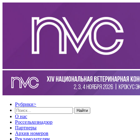
Рубрики
>
Найти
О нас
Россельхознадзор
Партнеры
Архив номеров
Рекламодателям