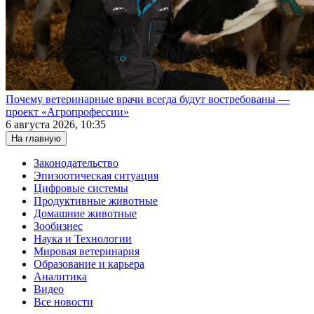
Почему ветеринарные врачи всегда будут востребованы —
проект «Агропрофессии»
6 августа 2026, 10:35
На главную
Законодательство
Эпизоотическая ситуация
Цифровые системы
Продуктивные животные
Домашние животные
Зообизнес
Наука и Технологии
Мировая ветеринария
Образование и карьера
Аналитика
Видео
Все новости