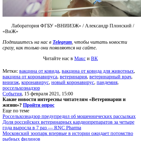
Лаборатория ФГБУ «ВНИИЗЖ» / Александр Плонский /
«ВиЖ»
Подпишитесь на нас в
Telegram
, чтобы читать новости
сразу, как только они появляются на сайте.
Читайте нас в
Макс
и
ВК
Метки:
вакцина от ковида
,
вакцина от ковида для животных
,
вакцина от коронавируса
,
ветеринария
,
ветеринарный врач
,
вниизж
,
коронавирус
,
новый коронавирус
,
пандемия
,
россельхознадзор
События
,
15 февраля 2021, 15:00
Какие новости интересны читателям «Ветеринарии и
жизни»?
Пройти опрос
Еще по теме
Россельхознадзор предупредил об мошеннических рассылках
Доля российских ветеринарных кардиопрепаратов за четыре
года выросла в 7 раз — RNC Pharma
Московский зоопарк впервые в истории ожидает потомство
рыбных филинов