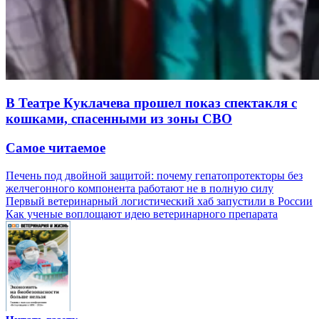
В Театре Куклачева прошел показ спектакля с
кошками, спасенными из зоны СВО
Самое читаемое
Печень под двойной защитой: почему гепатопротекторы без
желчегонного компонента работают не в полную силу
Первый ветеринарный логистический хаб запустили в России
Как ученые воплощают идею ветеринарного препарата