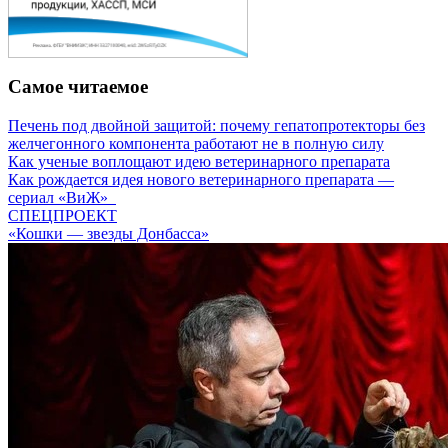
Самое читаемое
Печень под двойной защитой: почему гепатопротекторы без
желчегонного компонента работают не в полную силу
Как ученые воплощают идею ветеринарного препарата
Как рождается идея нового ветеринарного препарата —
сериал «ВиЖ»
СПЕЦПРОЕКТ
«Кошки — звезды Донбасса»