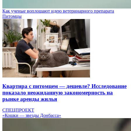
Как ученые воплощают идею ветеринарного препарата
Питомцы
Квартира с питомцем — дешевле? Исследование
показало неожиданную закономерность на
рынке аренды жилья
СПЕЦПРОЕКТ
«Кошки — звезды Донбасса»