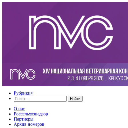
Рубрики
>
Найти
О нас
Россельхознадзор
Партнеры
Архив номеров