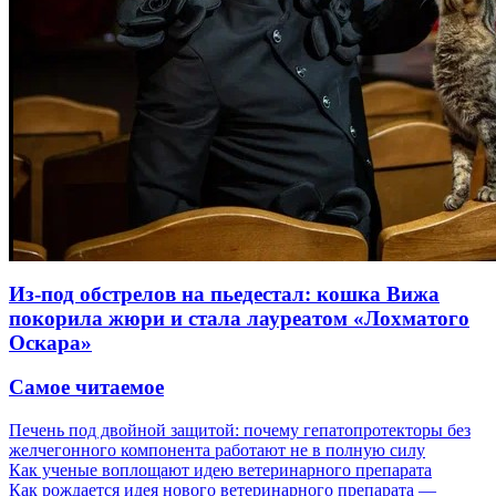
Из-под обстрелов на пьедестал: кошка Вижа
покорила жюри и стала лауреатом «Лохматого
Оскара»
Самое читаемое
Печень под двойной защитой: почему гепатопротекторы без
желчегонного компонента работают не в полную силу
Как ученые воплощают идею ветеринарного препарата
Как рождается идея нового ветеринарного препарата —