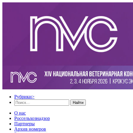
Рубрики
>
Найти
О нас
Россельхознадзор
Партнеры
Архив номеров