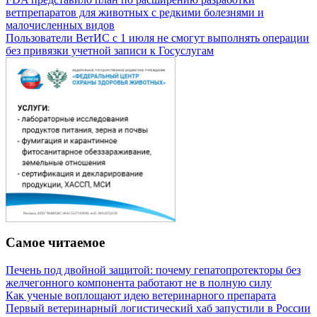
ветпрепаратов для животных с редкими болезнями и
малочисленных видов
Пользователи ВетИС с 1 июля не смогут выполнять операции
без привязки учетной записи к Госуслугам
Самое читаемое
Печень под двойной защитой: почему гепатопротекторы без
желчегонного компонента работают не в полную силу
Как ученые воплощают идею ветеринарного препарата
Первый ветеринарный логистический хаб запустили в России