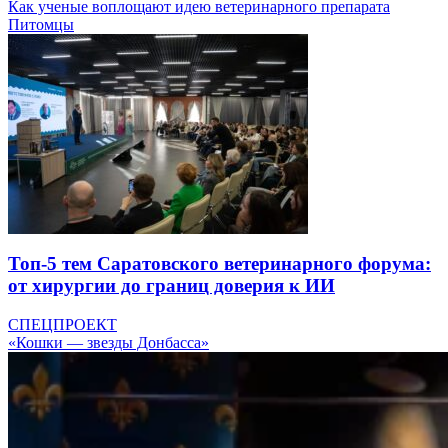
Как ученые воплощают идею ветеринарного препарата
Питомцы
Топ-5 тем Саратовского ветеринарного форума:
от хирургии до границ доверия к ИИ
СПЕЦПРОЕКТ
«Кошки — звезды Донбасса»