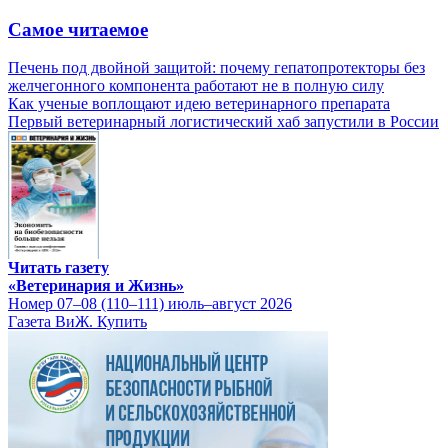
Самое читаемое
Печень под двойной защитой: почему гепатопротекторы без
желчегонного компонента работают не в полную силу
Как ученые воплощают идею ветеринарного препарата
Первый ветеринарный логистический хаб запустили в России
Читать газету
«Ветеринария и Жизнь»
Номер 07–08 (110–111) июль–август 2026
Газета ВиЖ. Купить