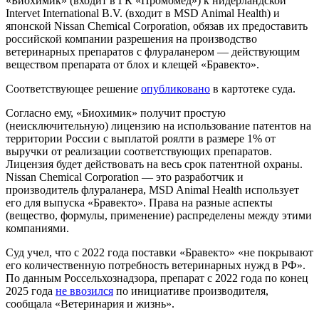
«Биохимик» (входит в ГК «Промомед») к нидерландской
Intervet International B.V. (входит в MSD Animal Health) и
японской Nissan Chemical Corporation, обязав их предоставить
российской компании разрешения на производство
ветеринарных препаратов с флураланером — действующим
веществом препарата от блох и клещей «Бравекто».
Соответствующее решение
опубликовано
в картотеке суда.
Согласно ему, «Биохимик» получит простую
(неисключительную) лицензию на использование патентов на
территории России с выплатой роялти в размере 1% от
выручки от реализации соответствующих препаратов.
Лицензия будет действовать на весь срок патентной охраны.
Nissan Chemical Corporation — это разработчик и
производитель флураланера, MSD Animal Health использует
его для выпуска «Бравекто». Права на разные аспекты
(вещество, формулы, применение) распределены между этими
компаниями.
Суд учел, что с 2022 года поставки «Бравекто» «не покрывают
его количественную потребность ветеринарных нужд в РФ».
По данным Россельхознадзора, препарат с 2022 года по конец
2025 года
не ввозился
по инициативе производителя,
сообщала «Ветеринария и жизнь».