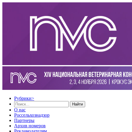
Рубрики
>
Найти
О нас
Россельхознадзор
Партнеры
Архив номеров
Рекламодателям