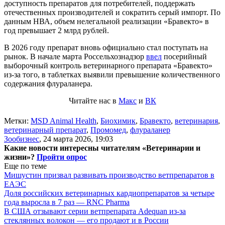
доступность препаратов для потребителей, поддержать
отечественных производителей и сократить серый импорт. По
данным НВА, объем нелегальной реализации «Бравекто» в
год превышает 2 млрд рублей.
В 2026 году препарат вновь официально стал поступать на
рынок. В начале марта Россельхознадзор
ввел
посерийный
выборочный контроль ветеринарного препарата «Бравекто»
из-за того, в таблетках выявили превышение количественного
содержания флураланера.
Читайте нас в
Макс
и
ВК
Метки:
MSD Animal Health
,
Биохимик
,
Бравекто
,
ветеринария
,
ветеринарный препарат
,
Промомед
,
флураланер
Зообизнес
,
24 марта 2026, 19:03
Какие новости интересны читателям «Ветеринарии и
жизни»?
Пройти опрос
Еще по теме
Мишустин призвал развивать производство ветпрепаратов в
ЕАЭС
Доля российских ветеринарных кардиопрепаратов за четыре
года выросла в 7 раз — RNC Pharma
В США отзывают серии ветпрепарата Adequan из-за
стеклянных волокон — его продают и в России