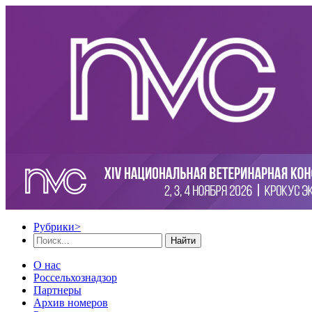
Рубрики
>
Найти
О нас
Россельхознадзор
Партнеры
Архив номеров