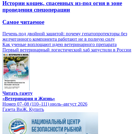
Истории кошек, спасенных из-под огня в зоне
проведения спецоперации
Самое читаемое
Печень под двойной защитой: почему гепатопротекторы без
желчегонного компонента работают не в полную силу
Как ученые воплощают идею ветеринарного препарата
Первый ветеринарный логистический хаб запустили в России
Читать газету
«Ветеринария и Жизнь»
Номер 07–08 (110–111) июль–август 2026
Газета ВиЖ. Купить