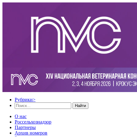
Рубрики
>
Найти
О нас
Россельхознадзор
Партнеры
Архив номеров