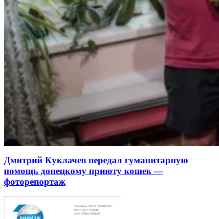
Дмитрий Куклачев передал гуманитарную
помощь донецкому приюту кошек —
фоторепортаж