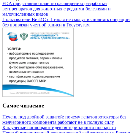
FDA представило план по расширению разработки
ветпрепаратов для животных с редкими болезнями и
малочисленных видов
Пользователи ВетИС с 1 июля не смогут выполнять операции
без привязки учетной записи к Госуслугам
Самое читаемое
Печень под двойной защитой: почему гепатопротекторы без
желчегонного компонента работают не в полную силу
Как ученые воплощают идею ветеринарного препарата
Первый ветеринарный логистический хаб запустили в России