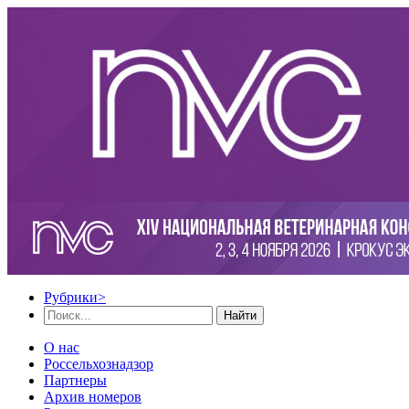
Рубрики
>
Найти
О нас
Россельхознадзор
Партнеры
Архив номеров