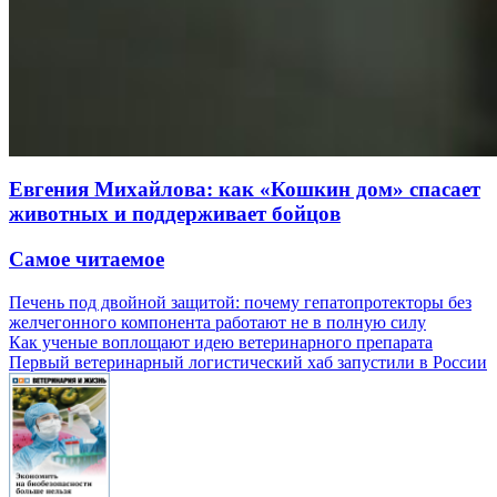
Евгения Михайлова: как «Кошкин дом» спасает
животных и поддерживает бойцов
Самое читаемое
Печень под двойной защитой: почему гепатопротекторы без
желчегонного компонента работают не в полную силу
Как ученые воплощают идею ветеринарного препарата
Первый ветеринарный логистический хаб запустили в России