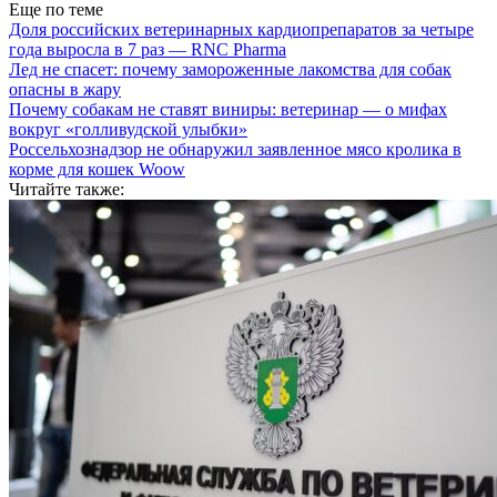
Еще по теме
Доля российских ветеринарных кардиопрепаратов за четыре
года выросла в 7 раз — RNC Pharma
Лед не спасет: почему замороженные лакомства для собак
опасны в жару
Почему собакам не ставят виниры: ветеринар — о мифах
вокруг «голливудской улыбки»
Россельхознадзор не обнаружил заявленное мясо кролика в
корме для кошек Woow
Читайте также: