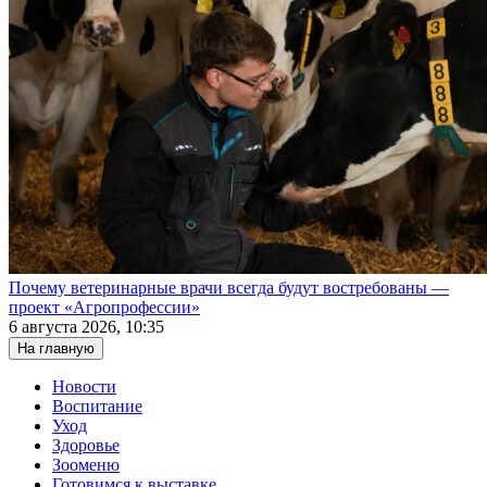
Почему ветеринарные врачи всегда будут востребованы —
проект «Агропрофессии»
6 августа 2026, 10:35
На главную
Новости
Воспитание
Уход
Здоровье
Зооменю
Готовимся к выставке