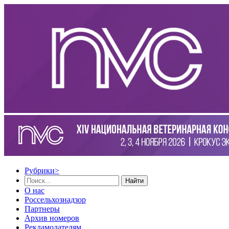
Рубрики
>
Найти
О нас
Россельхознадзор
Партнеры
Архив номеров
Рекламодателям