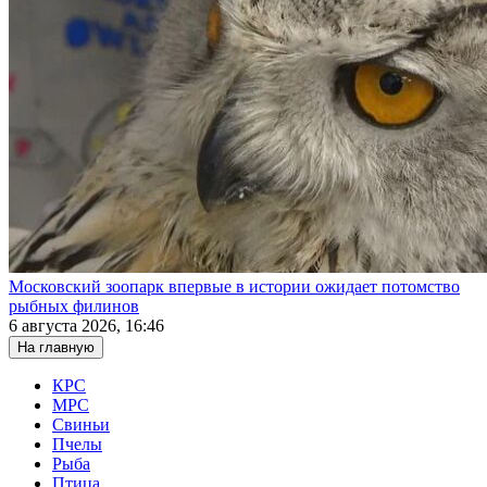
Московский зоопарк впервые в истории ожидает потомство
рыбных филинов
6 августа 2026, 16:46
На главную
КРС
МРС
Свиньи
Пчелы
Рыба
Птица