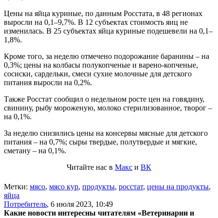
Цены на яйца куриные, по данным Росстата, в 48 регионах
выросли на 0,1–9,7%. В 12 субъектах стоимость яиц не
изменилась. В 25 субъектах яйца куриные подешевели на 0,1–
1,8%.
Кроме того, за неделю отмечено подорожание баранины – на
0,3%; цены на колбасы полукопченые и варено-копченые,
сосиски, сардельки, смеси сухие молочные для детского
питания выросли на 0,2%.
Также Росстат сообщил о недельном росте цен на говядину,
свинину, рыбу мороженую, молоко стерилизованное, творог –
на 0,1%.
За неделю снизились цены на консервы мясные для детского
питания – на 0,7%; сыры твердые, полутвердые и мягкие,
сметану – на 0,1%.
Читайте нас в
Макс
и
ВК
Метки:
мясо
,
мясо кур
,
продукты
,
росстат
,
цены на продукты
,
яйца
Потребитель
,
6 июля 2023, 10:49
Какие новости интересны читателям «Ветеринарии и