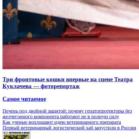
Три фронтовые кошки впервые на сцене Театра
Куклачева — фоторепортаж
Самое читаемое
Печень под двойной защитой: почему гепатопротекторы без
желчегонного компонента работают не в полную силу
Как ученые воплощают идею ветеринарного препарата
Первый ветеринарный логистический хаб запустили в России