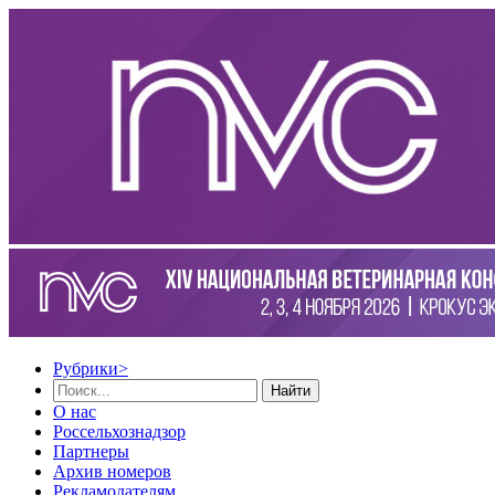
Рубрики
>
Найти
О нас
Россельхознадзор
Партнеры
Архив номеров
Рекламодателям