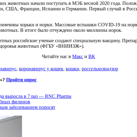
их животных начали поступать в МЭБ весной 2020 года. Полож
гии, США, Франции, Испании и Германии. Первый случай в Росс
иимчивы хорьки и норки. Массовые вспышки COVID-19 на норк
ивотных. В итоге было отчуждено около миллиона норок.
отных российские ученые создают специальную вакцину. Преп
ы здоровья животных (ФГБУ «ВНИИЗЖ»).
Читайте нас в
Макс
и
ВК
навирус
,
коронавирус у кошек
,
кошки
,
россельхознадзор
и»?
Пройти опрос
да выросла в 7 раз — RNC Pharma
ыбных филинов
ным заболеванием поросят