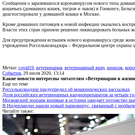
Сообщения о заразившихся коронавирусом нового типа домашн
кошачьих (домашних кошек, тигров и львов) в Гонконге, Бель
диагностировали у домашней кошки в Москве.
Кроме домашних питомцев к новой инфекции оказались воспр
Власти этих стран приняли решение ликвидировать больных ж
Для предупреждения вспышек нового коронавируса среди жив
учреждении Россельхознадзора – Федеральном центре охран
Метки:
covid19
,
ветеринария
,
ветеринарный врач
,
вниизж
,
коро
События
,
29 июля 2020, 13:14
Какие новости интересны читателям «Ветеринарии и жизн
Еще по теме
Россельхознадзор предупредил об мошеннических рассылках
Доля российских ветеринарных кардиопрепаратов за четыре го
Московский зоопарк впервые в истории ожидает потомство р
В Нидерландах нашли новый парвовирус, связанный с необыч
Читайте также: