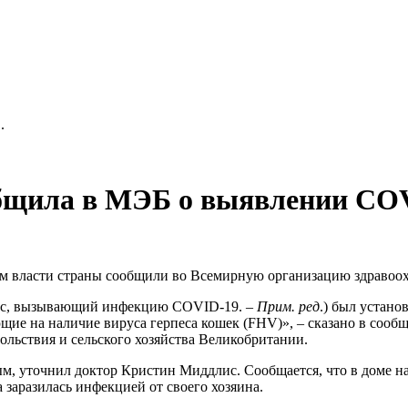
.
бщила в МЭБ о выявлении CO
м власти страны сообщили во Всемирную организацию здравоох
рус, вызывающий инфекцию COVID-19. –
Прим. ред
.) был устан
ие на наличие вируса герпеса кошек (FHV)», – сказано в сооб
ольствия и сельского хозяйства Великобритании.
, уточнил доктор Кристин Миддлис. Сообщается, что в доме нах
а заразилась инфекцией от своего хозяина.