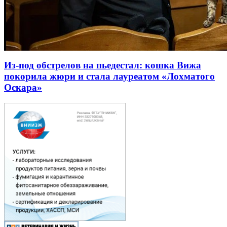
Из-под обстрелов на пьедестал: кошка Вижа
покорила жюри и стала лауреатом «Лохматого
Оскара»