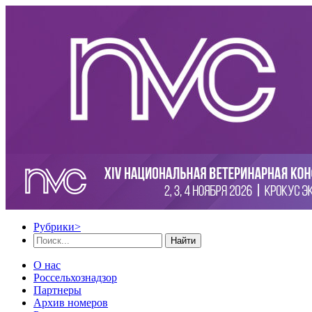
Рубрики
>
Найти
О нас
Россельхознадзор
Партнеры
Архив номеров