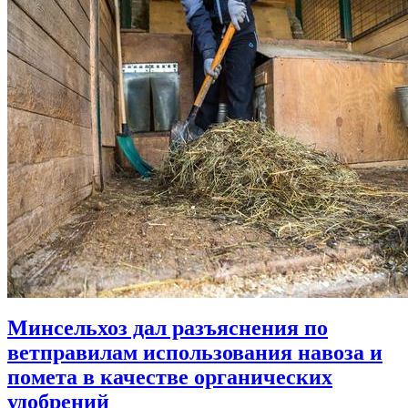
Минсельхоз дал разъяснения по
ветправилам использования навоза и
помета в качестве органических
удобрений