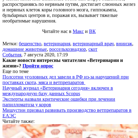
распространяясь по нервным путям, достигает слюнных желез
и нервных клеток коры головного мозга, гиппокампа,
бульбарных центров и, поражая их,
вызывает тяжелые
необратимые нарушения.
Читайте нас в
Макс
и
ВК
Метки:
бешенство
,
ветеринария
,
ветеринарный врач
,
вниизж
,
домашние животные
,
россельхознадзор
,
скот
События
,
7 августа 2020, 17:19
Какие новости интересны читателям «Ветеринарии и
жизни»?
Пройти опрос
Еще по теме
Полсотни уголовных дел завели в РФ из-за нарушений при
поставках скота, мяса и ветпрепаратов
Научный журнал «Ветеринария сегодня» включен в
международную базу данных Scopus
Эксперты назвали критические ошибки при лечении
папилломатоза у коров
Мишустин призвал развивать производство ветпрепаратов в
ЕАЭС
Читайте также: