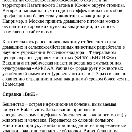
территории Нагатинского Затона в Южном округе столицы.
Ветврачи напоминают, что один из эффективных способов
профилактики бешенства у животных – вакцинация.
Например, в Москве привить домашнего питомца можно
бесплатно в городских пунктах вакцинации, их список
размещен на сайте mos.ru.
Как отмечалось ранее, новую вакцину от бешенства для
домашних и сельскохозяйственных животных разработали в
научном учреждении Россельхознадзора – Федеральном
центре охраны здоровья животных (ФГБУ «ВНИИЗЖ»).
Вакцина антирабическая инактивированная эмульсионная
культуральная «АРРИАХ-Рабивак» формирует у животных
устойчивый иммунитет (уровень антител в 2–3 раза выше по
сравнению с традиционными вакцинами) сроком более чем на
12 месяцев.
Справка «ВиЖ»
Бешенство – острая инфекционная болезнь, вызываемая
вирусом Rabies virus. Заболевание приводит к
специфическому энцефалиту (воспаление головного мозга) у
животных и человека. Передается со слюной больного
животного при укусе либо при попадании на поврежденные
участки кожи или слизистые оболочки. Вирус бешенства,