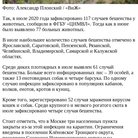
Фото: Александр Плонский / «ВиЖ»
Так, в июле 2020 года зафиксировано 117 случаев бешенства у
животных, сообщили в ФГБУ «ЦНМВЛ». Тогда как в июне
было выявлено 77 больных животных.
В июле наибольшее количество случаев бешенства отмечено в
Ярославской, Саратовской, Пензенской, Рязанской,
Челябинской, Владимирской, Самарской и Калужской
областях.
Среди диких плотоядных в июле выявлен 61 случай
бешенства. Больше всего инфицированных лис – 39 особей, а
также 13 енотовидных собак и четыре барсука. По одному
случаю инфекции зафиксировано в популяциях кабанов,
волков, енотов, кротов и куниц.
Кроме того, зарегистрировано 52 случая заражения вирусом
кошек и собак. Среди крупного и мелкого рогатого скота в
июле зафиксировано четыре случая бешенства.
Стоит отметить, что в Москве три населенных пункта
закрыты из-за этой инфекции на карантин. Ограничения
введены в поселении Клёновское Троицкого округа,
поселении Сосенское Новомосковского округа и на