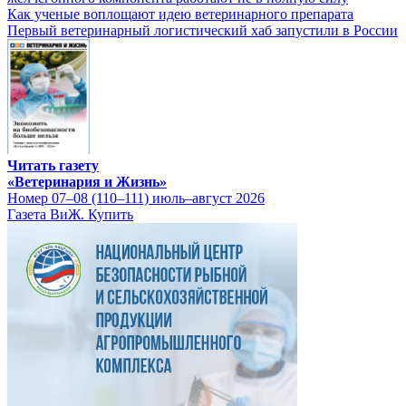
Как ученые воплощают идею ветеринарного препарата
Первый ветеринарный логистический хаб запустили в России
Читать газету
«Ветеринария и Жизнь»
Номер 07–08 (110–111) июль–август 2026
Газета ВиЖ. Купить