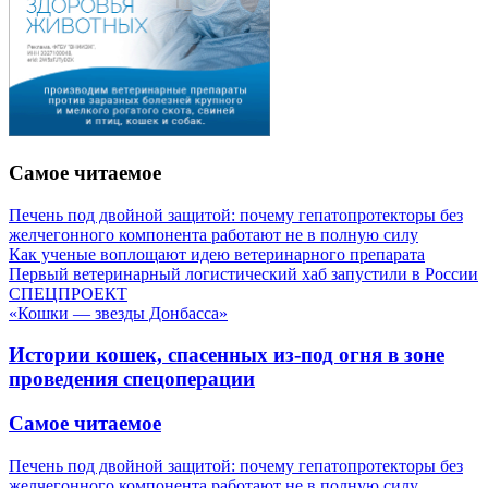
Самое читаемое
Печень под двойной защитой: почему гепатопротекторы без
желчегонного компонента работают не в полную силу
Как ученые воплощают идею ветеринарного препарата
Первый ветеринарный логистический хаб запустили в России
СПЕЦПРОЕКТ
«Кошки — звезды Донбасса»
Истории кошек, спасенных из-под огня в зоне
проведения спецоперации
Самое читаемое
Печень под двойной защитой: почему гепатопротекторы без
желчегонного компонента работают не в полную силу