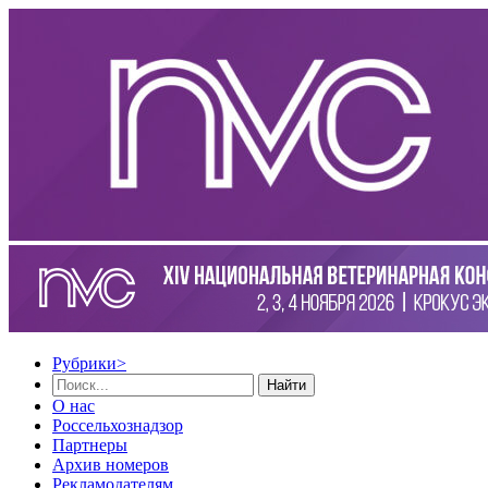
Рубрики
>
Найти
О нас
Россельхознадзор
Партнеры
Архив номеров
Рекламодателям