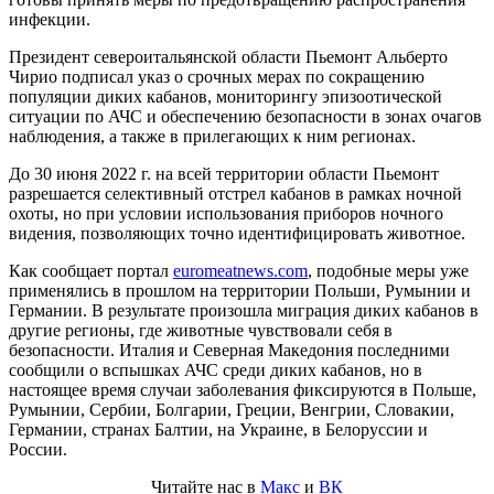
инфекции.
Президент североитальянской области Пьемонт Альберто
Чирио подписал указ о срочных мерах по сокращению
популяции диких кабанов, мониторингу эпизоотической
ситуации по АЧС и обеспечению безопасности в зонах очагов
наблюдения, а также в прилегающих к ним регионах.
До 30 июня 2022 г. на всей территории области Пьемонт
разрешается селективный отстрел кабанов в рамках ночной
охоты, но при условии использования приборов ночного
видения, позволяющих точно идентифицировать животное.
Как сообщает портал
euromeatnews.com
, подобные меры уже
применялись в прошлом на территории Польши, Румынии и
Германии. В результате произошла миграция диких кабанов в
другие регионы, где животные чувствовали себя в
безопасности. Италия и Северная Македония последними
сообщили о вспышках АЧС среди диких кабанов, но в
настоящее время случаи заболевания фиксируются в Польше,
Румынии, Сербии, Болгарии, Греции, Венгрии, Словакии,
Германии, странах Балтии, на Украине, в Белоруссии и
России.
Читайте нас в
Макс
и
ВК