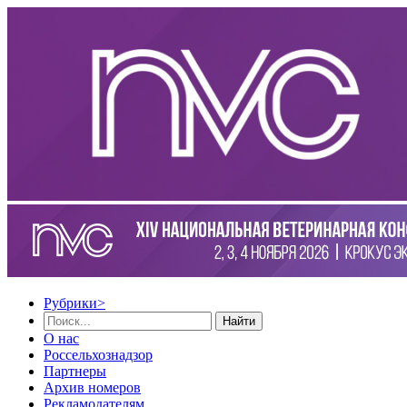
Рубрики
>
Найти
О нас
Россельхознадзор
Партнеры
Архив номеров
Рекламодателям