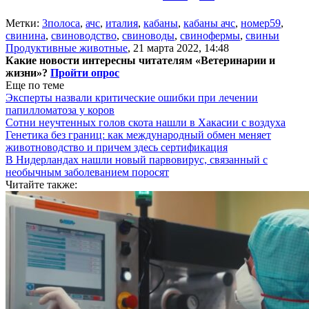
Метки:
3полоса
,
ачс
,
италия
,
кабаны
,
кабаны ачс
,
номер59
,
свинина
,
свиноводство
,
свиноводы
,
свинофермы
,
свиньи
Продуктивные животные
,
21 марта 2022, 14:48
Какие новости интересны читателям «Ветеринарии и
жизни»?
Пройти опрос
Еще по теме
Эксперты назвали критические ошибки при лечении
папилломатоза у коров
Сотни неучтенных голов скота нашли в Хакасии с воздуха
Генетика без границ: как международный обмен меняет
животноводство и причем здесь сертификация
В Нидерландах нашли новый парвовирус, связанный с
необычным заболеванием поросят
Читайте также: