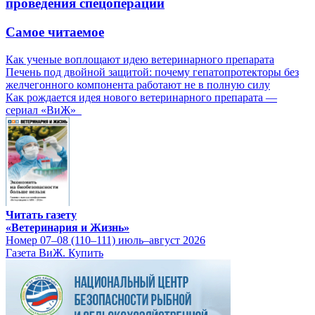
проведения спецоперации
Самое читаемое
Как ученые воплощают идею ветеринарного препарата
Печень под двойной защитой: почему гепатопротекторы без
желчегонного компонента работают не в полную силу
Как рождается идея нового ветеринарного препарата —
сериал «ВиЖ»
Читать газету
«Ветеринария и Жизнь»
Номер 07–08 (110–111) июль–август 2026
Газета ВиЖ. Купить