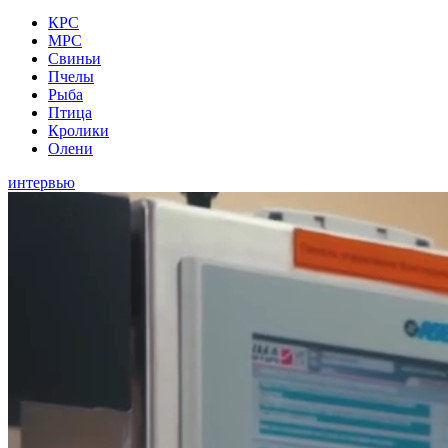
КРС
МРС
Свиньи
Пчелы
Рыба
Птица
Кролики
Олени
интервью