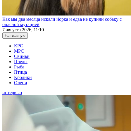
Как мы два месяца искали йорка и едва не купили собаку с
опасной мутацией
7 августа 2026, 11:10
На главную
КРС
МРС
Свиньи
Пчелы
Рыба
Птица
Кролики
Олени
интервью