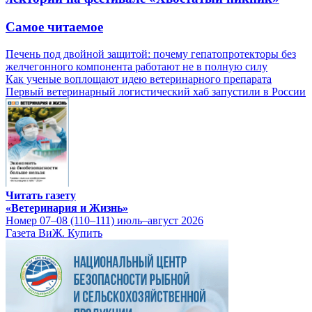
Самое читаемое
Печень под двойной защитой: почему гепатопротекторы без
желчегонного компонента работают не в полную силу
Как ученые воплощают идею ветеринарного препарата
Первый ветеринарный логистический хаб запустили в России
Читать газету
«Ветеринария и Жизнь»
Номер 07–08 (110–111) июль–август 2026
Газета ВиЖ. Купить