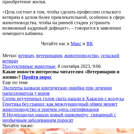
приобретение жилья.
«Цель состоит в том, чтобы сделать профессию сельского
ветврача в целом более привлекательной, особенно в сфере
животноводства, чтобы на ранней стадии устранить
возможный кадровый дефицит», – говорится в заявлении
немецкого кабмина.
Читайте нас в
Макс
и
ВК
Метки:
ветврач
,
ветеринария
,
животноводство
,
сельский
ветврач
Продуктивные животные
,
8 сентября 2023, 9:06
Какие новости интересны читателям «Ветеринарии и
жизни»?
Пройти опрос
Еще по теме
Эксперты назвали критические ошибки при лечении
папилломатоза у коров
Сотни неучтенных голов скота нашли в Хакасии с воздуха
Генетика без границ: как международный обмен меняет
животноводство и причем здесь сертификация
В Нидерландах нашли новый парвовирус, связанный с
необычным заболеванием поросят
Читайте также: