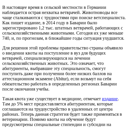
В настоящее время в сельской местности в Германии
наблюдается острая нехватка ветврачей. Животноводы все
чаще сталкиваются с трудностями при поиске ветспециалиста.
Как пишет издание, в 2014 году в Баварии было
зарегистрировано 1,2 тыс. штатных ветврачей, работающих с
сельскохозяйственными животными. Сегодня их уже меньше
740, и, по прогнозам, в ближайшие годы ситуация ухудшится.
Для решения этой проблемы правительство страны объявило
о введении квоты на поступление в вуз для будущих
ветврачей, специализирующихся на лечении
сельскохозяйственных животных. Это означает, что
абитуриенты, выбравшие эту специальность, смогут
поступить даже при получении более низких баллов на
аттестационном экзамене (Abitur), если возьмут на себя
обязательство работать в определенных регионах Баварии
после окончания учебы.
Такая квота уже существует в медицине, отмечает
издание
.
Там до 5% мест предоставляется абитуриентам, которые
соглашаются на трудоустройство в удаленных от центра
районах. Теперь данная стратегия будет также применяться в
ветеринарии. Помимо квоты на обучение будут
предусмотрены специальные стипендии и субсидии на