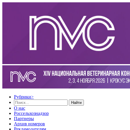
Рубрики
>
Найти
О нас
Россельхознадзор
Партнеры
Архив номеров
Рекламодателям