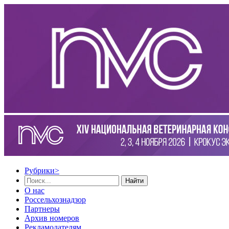
Рубрики
>
Найти
О нас
Россельхознадзор
Партнеры
Архив номеров
Рекламодателям