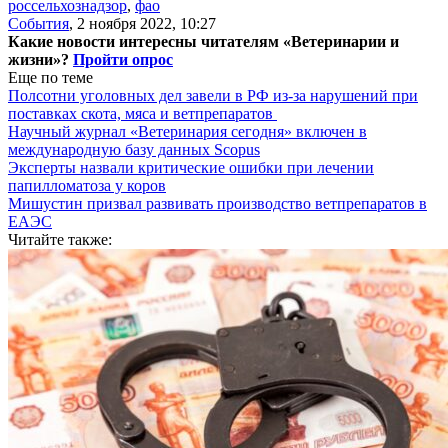
россельхознадзор
,
фао
События
,
2 ноября 2022, 10:27
Какие новости интересны читателям «Ветеринарии и
жизни»?
Пройти опрос
Еще по теме
Полсотни уголовных дел завели в РФ из-за нарушений при
поставках скота, мяса и ветпрепаратов
Научный журнал «Ветеринария сегодня» включен в
международную базу данных Scopus
Эксперты назвали критические ошибки при лечении
папилломатоза у коров
Мишустин призвал развивать производство ветпрепаратов в
ЕАЭС
Читайте также: