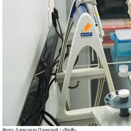
Фото: Александр Плонский / «ВиЖ»