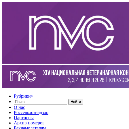
Рубрики
>
Найти
О нас
Россельхознадзор
Партнеры
Архив номеров
Рекламодателям