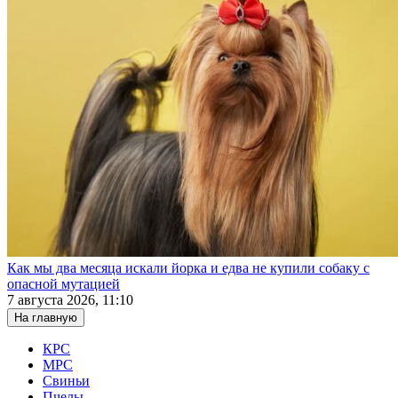
Как мы два месяца искали йорка и едва не купили собаку с
опасной мутацией
7 августа 2026, 11:10
На главную
КРС
МРС
Свиньи
Пчелы