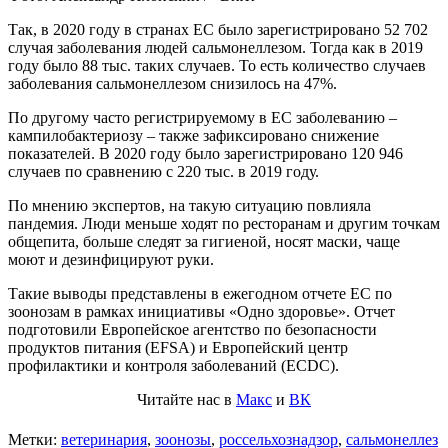
Так, в 2020 году в странах ЕС было зарегистрировано 52 702
случая заболевания людей сальмонеллезом. Тогда как в 2019
году было 88 тыс. таких случаев. То есть количество случаев
заболевания сальмонеллезом снизилось на 47%.
По другому часто регистрируемому в ЕС заболеванию –
кампилобактериозу – также зафиксировано снижение
показателей. В 2020 году было зарегистрировано 120 946
случаев по сравнению с 220 тыс. в 2019 году.
По мнению экспертов, на такую ситуацию повлияла
пандемия. Люди меньше ходят по ресторанам и другим точкам
общепита, больше следят за гигиеной, носят маски, чаще
моют и дезинфицируют руки.
Такие выводы представлены в ежегодном отчете ЕС по
зоонозам в рамках инициативы «Одно здоровье». Отчет
подготовили Европейское агентство по безопасности
продуктов питания (EFSA) и Европейский центр
профилактики и контроля заболеваний (ECDC).
Читайте нас в
Макс
и
ВК
Метки:
ветеринария
,
зоонозы
,
россельхознадзор
,
сальмонеллез