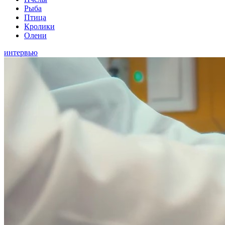
Рыба
Птица
Кролики
Олени
интервью