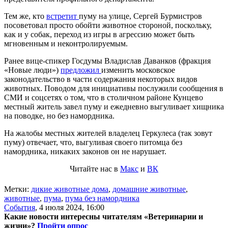
Тем же, кто
встретит
пуму на улице, Сергей Бурмистров
посоветовал просто обойти животное стороной, поскольку,
как и у собак, переход из игры в агрессию может быть
мгновенным и неконтролируемым.
Ранее вице-спикер Госдумы Владислав Даванков (фракция
«Новые люди»)
предложил
изменить московское
законодательство в части содержания некоторых видов
животных. Поводом для инициативы послужили сообщения в
СМИ и соцсетях о том, что в столичном районе Кунцево
местный житель завел пуму и ежедневно выгуливает хищника
на поводке, но без намордника.
На жалобы местных жителей владелец Геркулеса (так зовут
пуму) отвечает, что, выгуливая своего питомца без
намордника, никаких законов он не нарушает.
Читайте нас в
Макс
и
ВК
Метки:
дикие животные дома
,
домашние животные
,
животные
,
пума
,
пума без намордника
События
,
4 июля 2024, 16:00
Какие новости интересны читателям «Ветеринарии и
жизни»?
Пройти опрос