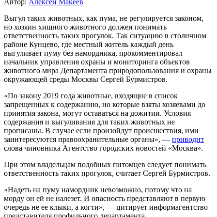
Автор:
Алексей Макеев
Выгул таких животных, как пума, не регулируется законом,
но хозяин хищного животного должен понимать
ответственность таких прогулок. Так ситуацию в столичном
районе Кунцево, где местный житель каждый день
выгуливает пуму без намордника, прокомментировал
начальник управления охраны и мониторинга объектов
животного мира Департамента природопользования и охраны
окружающей среды Москвы Сергей Бурмистров.
«По закону 2019 года животные, входящие в список
запрещенных к содержанию, но которые взяты хозяевами до
принятия закона, могут оставаться на дожитии. Условия
содержания и выгуливания для таких животных не
прописаны. В случае если произойдут происшествия, ими
заинтересуются правоохранительные органы», —
приводит
слова чиновника Агентство городских новостей «Москва».
При этом владельцам подобных питомцев следует понимать
ответственность таких прогулок, считает Сергей Бурмистров.
«Надеть на пуму намордник невозможно, потому что на
морду он ей не налезет. И опасность представляют в первую
очередь не ее клыки, а когти», — цитирует информагентство
представителя профильного департамента.