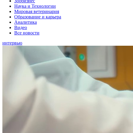
Зообизнес
Наука и Технологии
Мировая ветеринария
Образование и карьера
Аналитика
Видео
Все новости
интервью