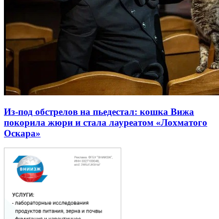
Из-под обстрелов на пьедестал: кошка Вижа
покорила жюри и стала лауреатом «Лохматого
Оскара»