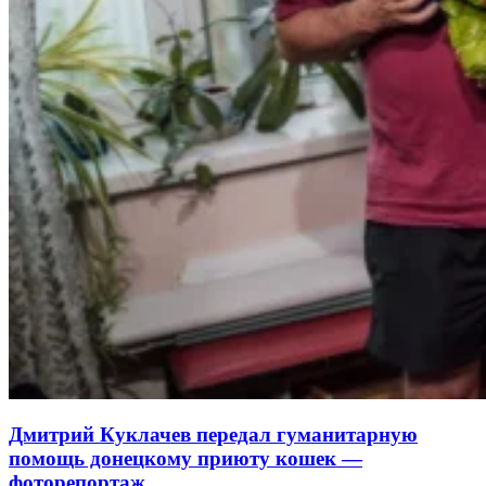
Дмитрий Куклачев передал гуманитарную
помощь донецкому приюту кошек —
фоторепортаж