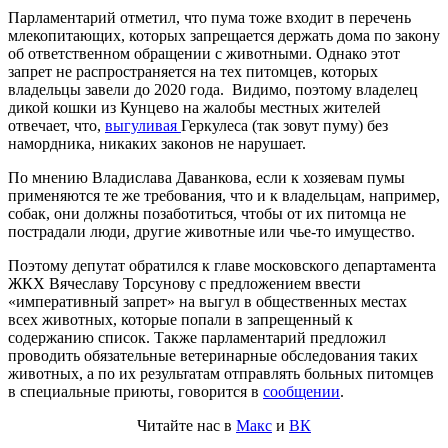
Парламентарий отметил, что пума тоже входит в перечень
млекопитающих, которых запрещается держать дома по закону
об ответственном обращении с животными. Однако этот
запрет не распространяется на тех питомцев, которых
владельцы завели до 2020 года. Видимо, поэтому владелец
дикой кошки из Кунцево на жалобы местных жителей
отвечает, что,
выгуливая
Геркулеса (так зовут пуму) без
намордника, никаких законов не нарушает.
По мнению Владислава Даванкова, если к хозяевам пумы
применяются те же требования, что и к владельцам, например,
собак, они должны позаботиться, чтобы от их питомца не
пострадали люди, другие животные или чье-то имущество.
Поэтому депутат обратился к главе московского департамента
ЖКХ Вячеславу Торсунову с предложением ввести
«императивный запрет» на выгул в общественных местах
всех животных, которые попали в запрещенный к
содержанию список. Также парламентарий предложил
проводить обязательные ветеринарные обследования таких
животных, а по их результатам отправлять больных питомцев
в специальные приюты, говорится в
сообщении
.
Читайте нас в
Макс
и
ВК