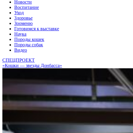
Новости
Воспитание
Уход
Здоровье
Зооменю
Готовимся к выставке
Наука
Породы кошек
Породы собак
Видео
СПЕЦПРОЕКТ
«Кошки — звезды Донбасса»