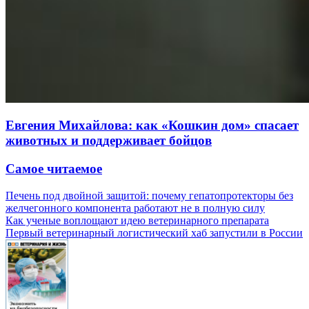
Евгения Михайлова: как «Кошкин дом» спасает
животных и поддерживает бойцов
Самое читаемое
Печень под двойной защитой: почему гепатопротекторы без
желчегонного компонента работают не в полную силу
Как ученые воплощают идею ветеринарного препарата
Первый ветеринарный логистический хаб запустили в России