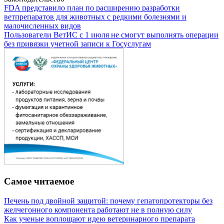
FDA представило план по расширению разработки
ветпрепаратов для животных с редкими болезнями и
малочисленных видов
Пользователи ВетИС с 1 июля не смогут выполнять операции
без привязки учетной записи к Госуслугам
Самое читаемое
Печень под двойной защитой: почему гепатопротекторы без
желчегонного компонента работают не в полную силу
Как ученые воплощают идею ветеринарного препарата