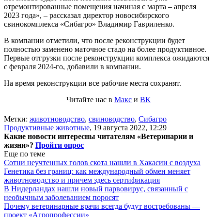
отремонтированные помещения начиная с марта – апреля
2023 года», – рассказал директор новосибирского
свинокомплекса «Сибагро» Владимир Гавриленко.
В компании отметили, что после реконструкции будет
полностью заменено маточное стадо на более продуктивное.
Первые отгрузки после реконструкции комплекса ожидаются
с февраля 2024-го, добавили в компании.
На время реконструкции все рабочие места сохранят.
Читайте нас в
Макс
и
ВК
Метки:
животноводство
,
свиноводство
,
Сибагро
Продуктивные животные
,
19 августа 2022, 12:29
Какие новости интересны читателям «Ветеринарии и
жизни»?
Пройти опрос
Еще по теме
Сотни неучтенных голов скота нашли в Хакасии с воздуха
Генетика без границ: как международный обмен меняет
животноводство и причем здесь сертификация
В Нидерландах нашли новый парвовирус, связанный с
необычным заболеванием поросят
Почему ветеринарные врачи всегда будут востребованы —
проект «Агропрофессии»