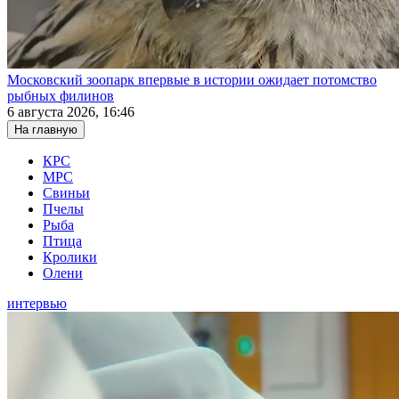
Московский зоопарк впервые в истории ожидает потомство
рыбных филинов
6 августа 2026, 16:46
На главную
КРС
МРС
Свиньи
Пчелы
Рыба
Птица
Кролики
Олени
интервью