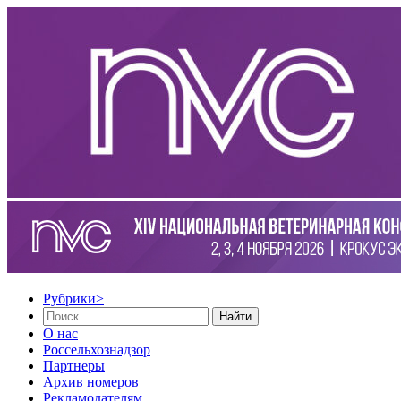
Рубрики
>
Найти
О нас
Россельхознадзор
Партнеры
Архив номеров
Рекламодателям