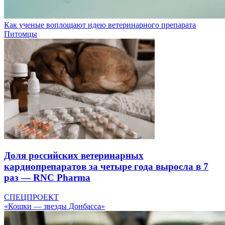
Как ученые воплощают идею ветеринарного препарата
Питомцы
Доля российских ветеринарных
кардиопрепаратов за четыре года выросла в 7
раз — RNC Pharma
СПЕЦПРОЕКТ
«Кошки — звезды Донбасса»