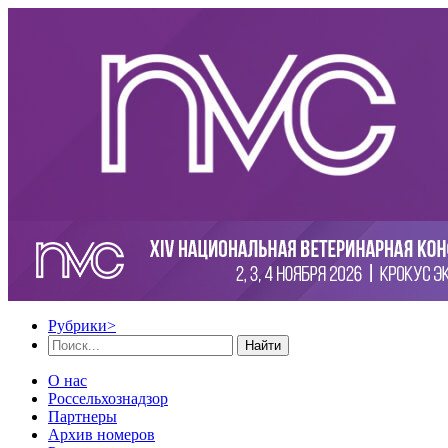
Рубрики
>
Найти
О нас
Россельхознадзор
Партнеры
Архив номеров