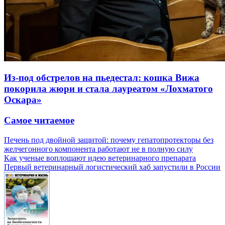
Из-под обстрелов на пьедестал: кошка Вижа
покорила жюри и стала лауреатом «Лохматого
Оскара»
Самое читаемое
Печень под двойной защитой: почему гепатопротекторы без
желчегонного компонента работают не в полную силу
Как ученые воплощают идею ветеринарного препарата
Первый ветеринарный логистический хаб запустили в России