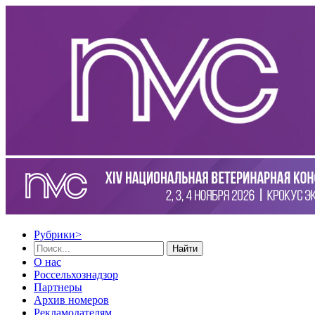
Рубрики
>
Найти
О нас
Россельхознадзор
Партнеры
Архив номеров
Рекламодателям