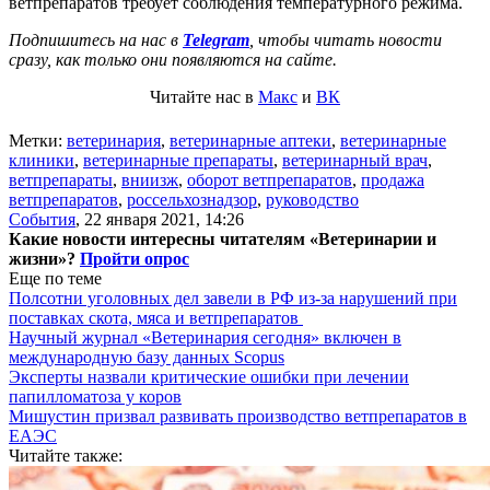
ветпрепаратов требует соблюдения температурного режима.
Подпишитесь на нас в
Telegram
, чтобы читать новости
сразу, как только они появляются на сайте.
Читайте нас в
Макс
и
ВК
Метки:
ветеринария
,
ветеринарные аптеки
,
ветеринарные
клиники
,
ветеринарные препараты
,
ветеринарный врач
,
ветпрепараты
,
вниизж
,
оборот ветпрепаратов
,
продажа
ветпрепаратов
,
россельхознадзор
,
руководство
События
,
22 января 2021, 14:26
Какие новости интересны читателям «Ветеринарии и
жизни»?
Пройти опрос
Еще по теме
Полсотни уголовных дел завели в РФ из-за нарушений при
поставках скота, мяса и ветпрепаратов
Научный журнал «Ветеринария сегодня» включен в
международную базу данных Scopus
Эксперты назвали критические ошибки при лечении
папилломатоза у коров
Мишустин призвал развивать производство ветпрепаратов в
ЕАЭС
Читайте также: