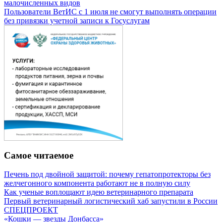
малочисленных видов
Пользователи ВетИС с 1 июля не смогут выполнять операции
без привязки учетной записи к Госуслугам
Самое читаемое
Печень под двойной защитой: почему гепатопротекторы без
желчегонного компонента работают не в полную силу
Как ученые воплощают идею ветеринарного препарата
Первый ветеринарный логистический хаб запустили в России
СПЕЦПРОЕКТ
«Кошки — звезды Донбасса»