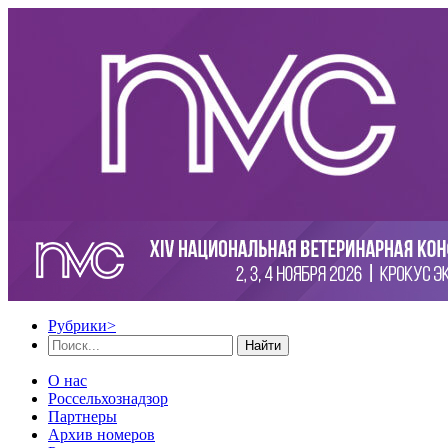
Рубрики
>
Найти
О нас
Россельхознадзор
Партнеры
Архив номеров