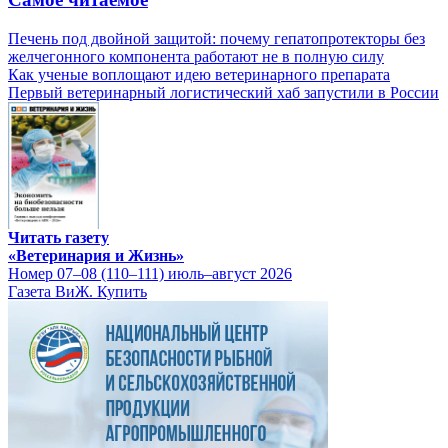
Печень под двойной защитой: почему гепатопротекторы без
желчегонного компонента работают не в полную силу
Как ученые воплощают идею ветеринарного препарата
Первый ветеринарный логистический хаб запустили в России
Читать газету
«Ветеринария и Жизнь»
Номер 07–08 (110–111) июль–август 2026
Газета ВиЖ. Купить