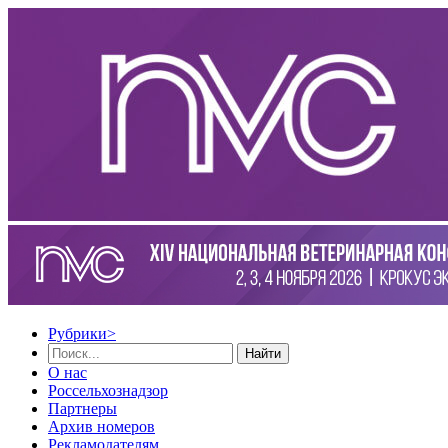
Рубрики
>
Найти
О нас
Россельхознадзор
Партнеры
Архив номеров
Рекламодателям