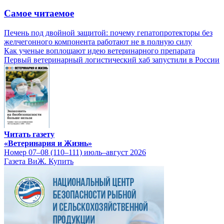
Самое читаемое
Печень под двойной защитой: почему гепатопротекторы без
желчегонного компонента работают не в полную силу
Как ученые воплощают идею ветеринарного препарата
Первый ветеринарный логистический хаб запустили в России
Читать газету
«Ветеринария и Жизнь»
Номер 07–08 (110–111) июль–август 2026
Газета ВиЖ. Купить