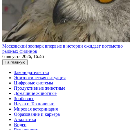
Московский зоопарк впервые в истории ожидает потомство
рыбных филинов
6 августа 2026, 16:46
На главную
Законодательство
Эпизоотическая ситуация
Цифровые системы
Продуктивные животные
Домашние животные
Зообизнес
Наука и Технологии
Мировая ветеринария
Образование и карьера
Аналитика
Видео
Все новости