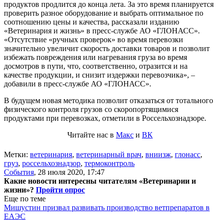
продуктов продлится до конца лета. За это время планируется
проверить разное оборудование и выбрать оптимальное по
соотношению цены и качества, рассказали изданию
«Ветеринария и жизнь» в пресс-службе АО «ГЛОНАСС».
«Отсутствие «ручных проверок» во время перевозки
значительно увеличит скорость доставки товаров и позволит
избежать повреждения или нагревания груза во время
досмотров в пути, что, соответственно, отразится и на
качестве продукции, и снизит издержки перевозчика», –
добавили в пресс-службе АО «ГЛОНАСС».
В будущем новая методика позволит отказаться от тотального
физического контроля грузов со скоропортящимися
продуктами при перевозках, отметили в Россельхознадзоре.
Читайте нас в
Макс
и
ВК
Метки:
ветеринария
,
ветеринарный врач
,
вниизж
,
глонасс
,
груз
,
россельхознадзор
,
термоконтроль
События
,
28 июля 2020, 17:47
Какие новости интересны читателям «Ветеринарии и
жизни»?
Пройти опрос
Еще по теме
Мишустин призвал развивать производство ветпрепаратов в
ЕАЭС