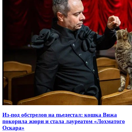
Из-под обстрелов на пьедестал: кошка Вижа
покорила жюри и стала лауреатом «Лохматого
Оскара»