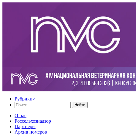
Рубрики
>
Найти
О нас
Россельхознадзор
Партнеры
Архив номеров