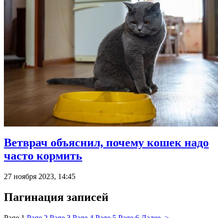
Ветврач объяснил, почему кошек надо
часто кормить
27 ноября 2023, 14:45
Пагинация записей
Page
1
Page
2
Page
3
Page
4
Page
5
Page
6
Далее >