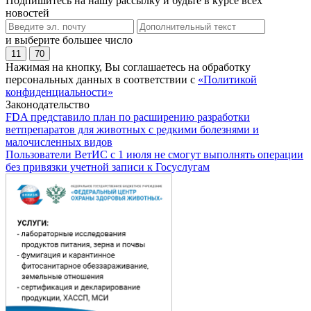
Подпишитесь на нашу рассылку и будьте в курсе всех
новостей
и выберите большее число
11
70
Нажимая на кнопку, Вы соглашаетесь на обработку
персональных данных в соответствии с
«Политикой
конфиденциальности»
Законодательство
FDA представило план по расширению разработки
ветпрепаратов для животных с редкими болезнями и
малочисленных видов
Пользователи ВетИС с 1 июля не смогут выполнять операции
без привязки учетной записи к Госуслугам