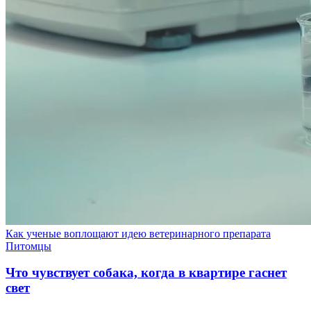
Как ученые воплощают идею ветеринарного препарата
Питомцы
Что чувствует собака, когда в квартире гаснет
свет