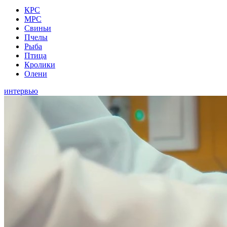
КРС
МРС
Свиньи
Пчелы
Рыба
Птица
Кролики
Олени
интервью