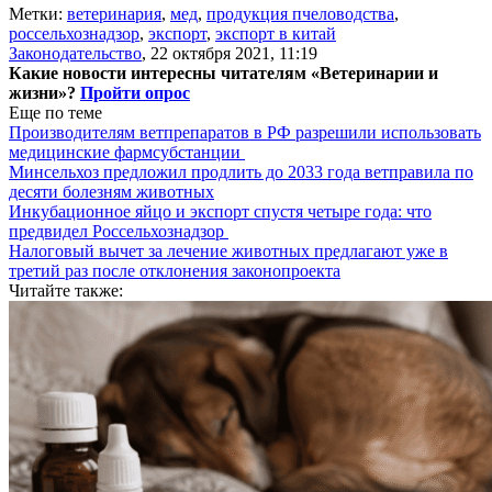
Метки:
ветеринария
,
мед
,
продукция пчеловодства
,
россельхознадзор
,
экспорт
,
экспорт в китай
Законодательство
,
22 октября 2021, 11:19
Какие новости интересны читателям «Ветеринарии и
жизни»?
Пройти опрос
Еще по теме
Производителям ветпрепаратов в РФ разрешили использовать
медицинские фармсубстанции
Минсельхоз предложил продлить до 2033 года ветправила по
десяти болезням животных
Инкубационное яйцо и экспорт спустя четыре года: что
предвидел Россельхознадзор
Налоговый вычет за лечение животных предлагают уже в
третий раз после отклонения законопроекта
Читайте также: