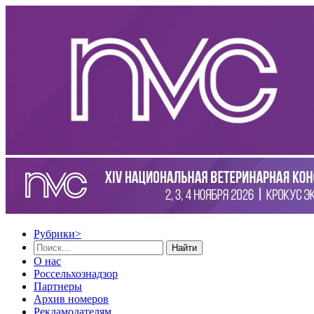
Рубрики
>
Найти
О нас
Россельхознадзор
Партнеры
Архив номеров
Рекламодателям