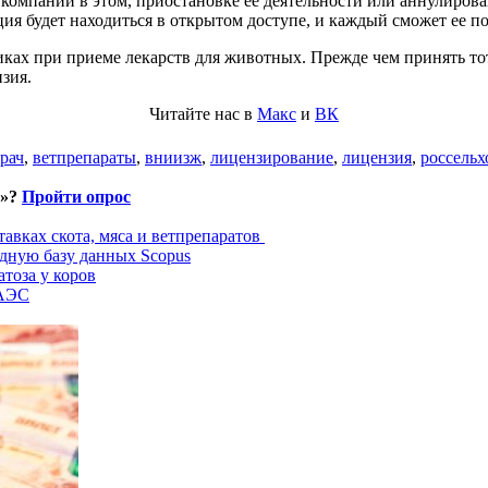
 компании в этом, приостановке ее деятельности или аннулирова
я будет находиться в открытом доступе, и каждый сможет ее пос
ах при приеме лекарств для животных. Прежде чем принять тот 
зия.
Читайте нас в
Макс
и
ВК
рач
,
ветпрепараты
,
вниизж
,
лицензирование
,
лицензия
,
россельх
и»?
Пройти опрос
авках скота, мяса и ветпрепаратов
дную базу данных Scopus
тоза у коров
ЕАЭС