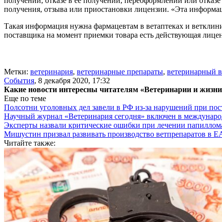
получении, отказе в ее получении, переоформлении или отказе
получения, отзыва или приостановки лицензии. «Эта информаци
Такая информация нужна фармацевтам в ветаптеках и ветклиник
поставщика на момент приемки товара есть действующая лицен
Метки:
ветеринария
,
ветеринарные препараты
,
ветеринарный в
События
,
8 декабря 2020, 17:32
Какие новости интересны читателям «Ветеринарии и жизн
Еще по теме
Полсотни уголовных дел завели в РФ из-за нарушений при пост
Научный журнал «Ветеринария сегодня» включен в междунаро
Эксперты назвали критические ошибки при лечении папиллома
Мишустин призвал развивать производство ветпрепаратов в 
Читайте также: