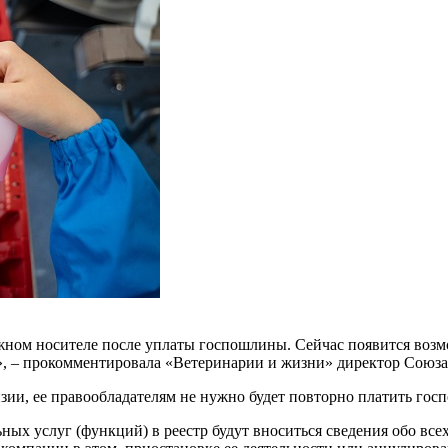
жном носителе после уплаты госпошлины. Сейчас появится возм
о», – прокомментировала «Ветеринарии и жизни» директор Союза
зии, ее правообладателям не нужно будет повторно платить гос
ых услуг (функций) в реестр будут вноситься сведения обо все