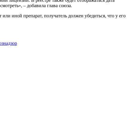
нии лицензии. В реестре также будет отображаться дата
мотреть», – добавила глава союза.
или иной препарат, получатель должен убедиться, что у его
ознадзор