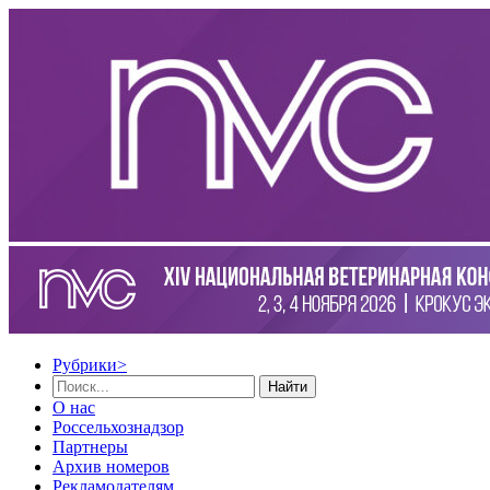
Рубрики
>
Найти
О нас
Россельхознадзор
Партнеры
Архив номеров
Рекламодателям