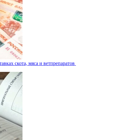
авках скота, мяса и ветпрепаратов