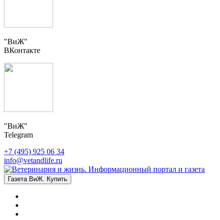
"ВиЖ"
ВКонтакте
"ВиЖ"
Telegram
+7 (495) 925 06 34
info@vetandlife.ru
Газета ВиЖ. Купить