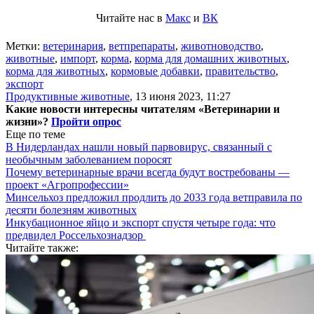
Читайте нас в
Макс
и
ВК
Метки:
ветеринария
,
ветпрепараты
,
животноводство
,
животные
,
импорт
,
корма
,
корма для домашних животных
,
корма для животных
,
кормовые добавки
,
правительство
,
экспорт
Продуктивные животные
,
13 июня 2023, 11:27
Какие новости интересны читателям «Ветеринарии и
жизни»?
Пройти опрос
Еще по теме
В Нидерландах нашли новый парвовирус, связанный с
необычным заболеванием поросят
Почему ветеринарные врачи всегда будут востребованы —
проект «Агропрофессии»
Минсельхоз предложил продлить до 2033 года ветправила по
десяти болезням животных
Инкубационное яйцо и экспорт спустя четыре года: что
предвидел Россельхознадзор
Читайте также: