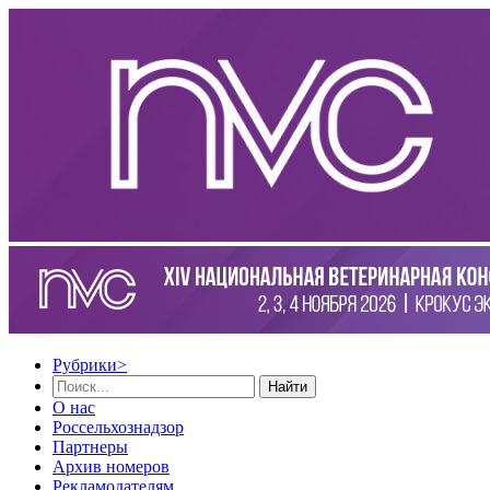
Рубрики
>
Найти
О нас
Россельхознадзор
Партнеры
Архив номеров
Рекламодателям