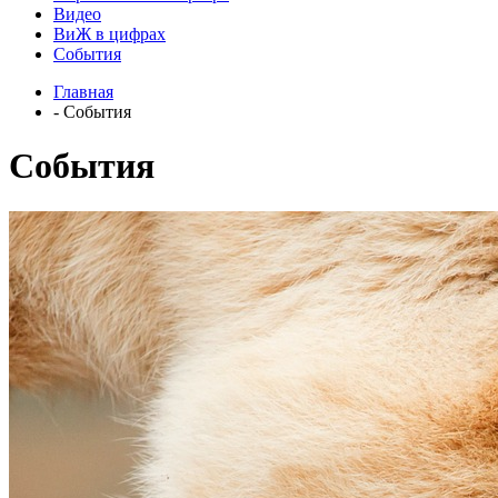
Видео
ВиЖ в цифрах
События
Главная
- События
События