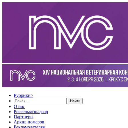
Рубрики
>
Найти
О нас
Россельхознадзор
Партнеры
Архив номеров
Рекламодателям