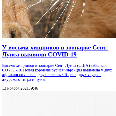
У восьми хищников в зоопарке Сент-
Луиса выявили COVID-19
Восемь хищников в зоопарке Сент-Луиса (США) заболели
COVID-19. Новая коронавирусная инфекция выявлена у двух
африканских львов, двух снежных барсов, двух ягуаров,
амурского тигра и пумы.
13 ноября 2021, 9:46