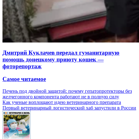
Дмитрий Куклачев передал гуманитарную
помощь донецкому приюту кошек —
фоторепортаж
Самое читаемое
Печень под двойной защитой: почему гепатопротекторы без
желчегонного компонента работают не в полную силу
Как ученые воплощают идею ветеринарного препарата
Первый ветеринарный логистический хаб запустили в России