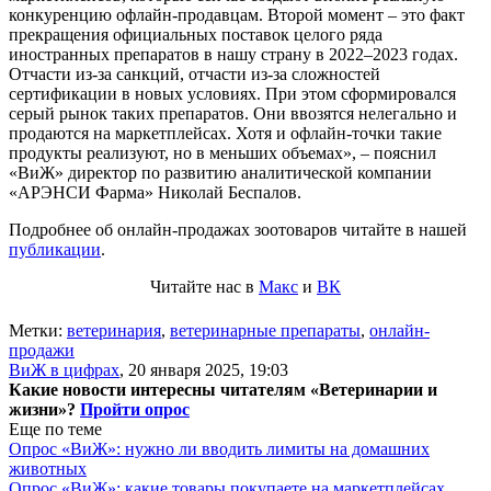
конкуренцию офлайн-продавцам. Второй момент – это факт
прекращения официальных поставок целого ряда
иностранных препаратов в нашу страну в 2022–2023 годах.
Отчасти из-за санкций, отчасти из-за сложностей
сертификации в новых условиях. При этом сформировался
серый рынок таких препаратов. Они ввозятся нелегально и
продаются на маркетплейсах. Хотя и офлайн-точки такие
продукты реализуют, но в меньших объемах», – пояснил
«ВиЖ» директор по развитию аналитической компании
«АРЭНСИ Фарма» Николай Беспалов.
Подробнее об онлайн-продажах зоотоваров читайте в нашей
публикации
.
Читайте нас в
Макс
и
ВК
Метки:
ветеринария
,
ветеринарные препараты
,
онлайн-
продажи
ВиЖ в цифрах
,
20 января 2025, 19:03
Какие новости интересны читателям «Ветеринарии и
жизни»?
Пройти опрос
Еще по теме
Опрос «ВиЖ»: нужно ли вводить лимиты на домашних
животных
Опрос «ВиЖ»: какие товары покупаете на маркетплейсах