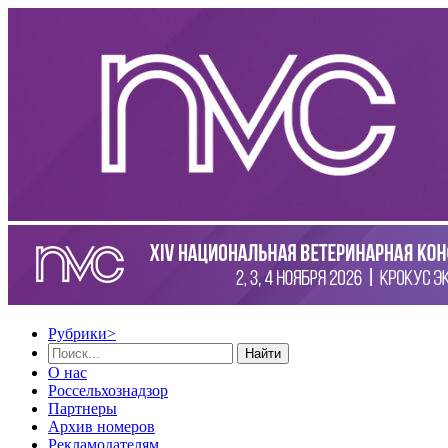
Рубрики
>
Найти
О нас
Россельхознадзор
Партнеры
Архив номеров
Рекламодателям