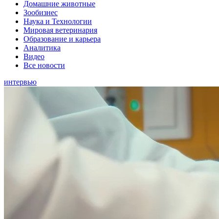
Домашние животные
Зообизнес
Наука и Технологии
Мировая ветеринария
Образование и карьера
Аналитика
Видео
Все новости
интервью