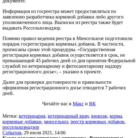
документе.
Информация из госреестра может предоставляться по
заявлению разработчика кормовой добавки либо другого
уполномоченного лица. Выписки из реестра также будет
выдавать Россельхознадзор.
Помимо правил ведения реестра в Минсельхозе подготовили
порядок госрегистрации кормовых добавок. В частности,
прописаны сроки этой процедуры. «Государственная
регистрация кормовых добавок осуществляется в срок, не
превышающий 45 рабочих дней со дня принятия Федеральной
службой по ветеринарному и фитосанитарному надзору
регистрационного досье», – указано в проекте.
Далее для проверки достоверности и правильности
оформления регистрационного досье отводится 7 рабочих
дней.
Читайте нас в
Макс
и
ВК
Метки:
ветеринария
,
ветеринарный врач
,
вниизж
,
корма
,
кормовые добавки
,
минсельхоз
,
реестр кормовых добавок
,
россельхознадзор
События
,
29 июля 2021, 14:06