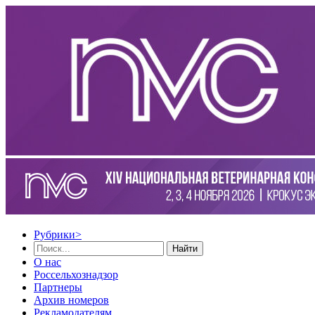
Рубрики
>
Найти
О нас
Россельхознадзор
Партнеры
Архив номеров
Рекламодателям