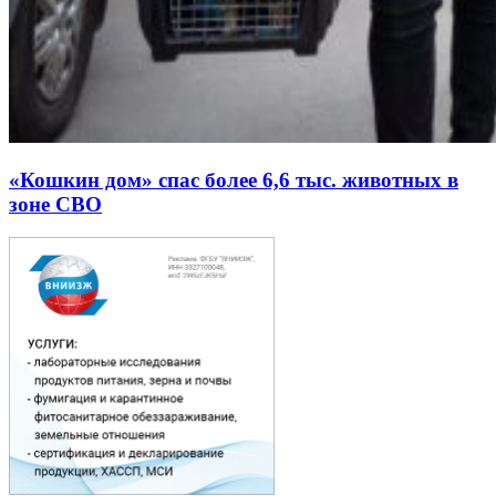
«Кошкин дом» спас более 6,6 тыс. животных в
зоне СВО