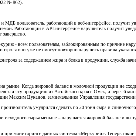
022 № 862).
и МДБ пользователь, работающий в веб-интерфейсе, получит у
темой. Работающий в API-интерфейсе нарушитель получит увед
т завершено.
Меркурию» всем пользователям, заблокированным по причине н
о контроля они уже не смогут повторно нарушить правила указа
ля контроля за содержанием жира и белка в продукции, служба н
на рынке. Когда жировой баланс в молочной продукции не сходи
ревезли эту продукцию из Алтайского края в Омск, и через 6 мин
ции Максим Цуканов, замначальника Управления государственно
а производитель умудрился сделать по 20 тонн сыра и сливочного
сли исходного сырья меньше – нарушается жировой баланс и вып
и при мониторинге данных системы «Меркурий». Теперь такие т