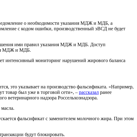
ведомление о необходимости указания МДЖ и МДБ, а
омление с кодом ошибки, производственный эВСД не будет
арушения ими правил указания МДЖ и МДБ. Доступ
ния МДЖ и МДБ.
ачнет интенсивный мониторинг нарушений жирового баланса
тся, это указывает на производство фальсификата. «Например,
ут товар был уже в торговой сети», –
рассказал
ранее
го ветеринарного надзора Россельхознадзора.
 масла.
ускается фальсификат с заменителем молочного жира. При этом
ранзакции будут блокировать.