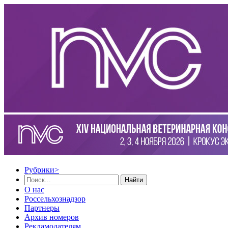
Рубрики
>
Найти
О нас
Россельхознадзор
Партнеры
Архив номеров
Рекламодателям