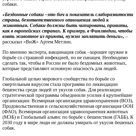
собаки.
«Бездомные собаки –это бич и показатель слаборазвитости
страны, безответственного отношения людей к
животным. Собаки должны быть чипированы, привиты,
как в европейских странах. К примеру, в Финляндии, чтобы
взять животное из приюта, нужно заплатить деньги»,
–
рассказал «ВиЖ» Артем Метлин.
По мнению эксперта, вакцинация собак –хорошее оружие в
борьбе со страшной инфекцией, но не панацея. Необходимо
сделать так, чтобы в России не было бездомных животных,
которые представляют основную опасность для людей.
Глобальной целью мирового сообщества по борьбе со
смертельным вирусом стала программа по ликвидации
бешенства среди людей от укусов собак. Для реализации
стратегической программы объединили усилия 4 крупнейшие
организации: Всемирная организация здравоохранения (ВОЗ),
Продовольственная и сельскохозяйственная организация ООН
(ФАО), Всемирная организация здравоохранения животных
(МЭБ) и Глобальный альянс по борьбе с бешенством (ГАББ). К
2030 году в мире люди не должны умирать от укусов бешеных
собак.