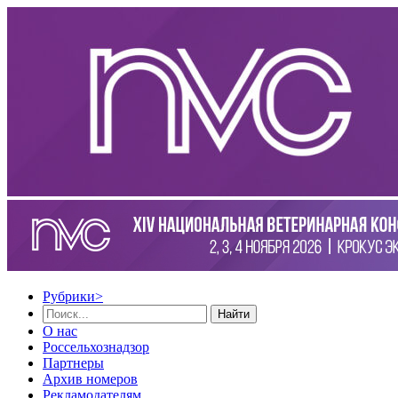
Рубрики
>
Найти
О нас
Россельхознадзор
Партнеры
Архив номеров
Рекламодателям