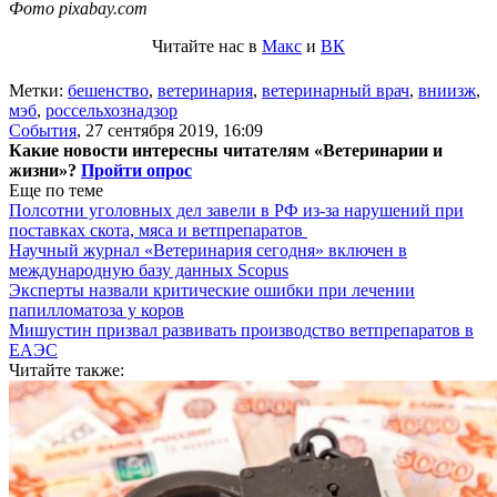
Фото pixabay.com
Читайте нас в
Макс
и
ВК
Метки:
бешенство
,
ветеринария
,
ветеринарный врач
,
вниизж
,
мэб
,
россельхознадзор
События
,
27 сентября 2019, 16:09
Какие новости интересны читателям «Ветеринарии и
жизни»?
Пройти опрос
Еще по теме
Полсотни уголовных дел завели в РФ из-за нарушений при
поставках скота, мяса и ветпрепаратов
Научный журнал «Ветеринария сегодня» включен в
международную базу данных Scopus
Эксперты назвали критические ошибки при лечении
папилломатоза у коров
Мишустин призвал развивать производство ветпрепаратов в
ЕАЭС
Читайте также: