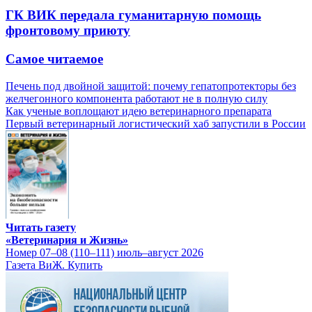
ГК ВИК передала гуманитарную помощь
фронтовому приюту
Самое читаемое
Печень под двойной защитой: почему гепатопротекторы без
желчегонного компонента работают не в полную силу
Как ученые воплощают идею ветеринарного препарата
Первый ветеринарный логистический хаб запустили в России
Читать газету
«Ветеринария и Жизнь»
Номер 07–08 (110–111) июль–август 2026
Газета ВиЖ. Купить