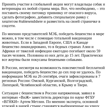
Принять участие в глобальной акции могут владельцы собак и
ветеринары из любой страны мира. Все, что необходимо, – это
поставить своему питомцу прививку от опасного вируса,
сделать фотографию, добавить специальную рамку с
хештегом #rabiesendshere и разместить на своей страничке в
соцсети.
По мнению представителей МЭБ, победить бешенство в мире
можно, в том числе с помощью тотальной вакцинации
животных. Если в Западной Европе, США и Канаде
бешенство ликвидировано, то в бедных странах Азии и
Африки от тяжелой инфекции ежегодно погибают около 59
тысяч человек. Половина из них дети до 15 лет. Практически
все жертвы были покусаны бешеными собаками.
В России, несмотря на возможность повсеместной бесплатной
вакцинации, победить бешенство до сих пор не удалось. По
информации МЭБ на 26 сентября, очаги зафиксированы в 7
регионах России: Омской, Курганской, Волгоградской,
Липецкой, Челябинской областях, в Крыму и Твери.
Ситуация с бешенством в России напряженная, заявил в
интервью «ВиЖ» заместитель директора по науке ФГБУ
«ВГНКИ» Артем Метлин. По мнению эксперта, основной
угрозой в нашей стране становятся выброшенные на улицу