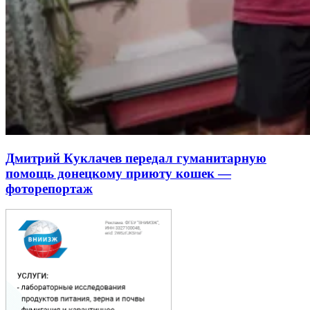
Дмитрий Куклачев передал гуманитарную
помощь донецкому приюту кошек —
фоторепортаж