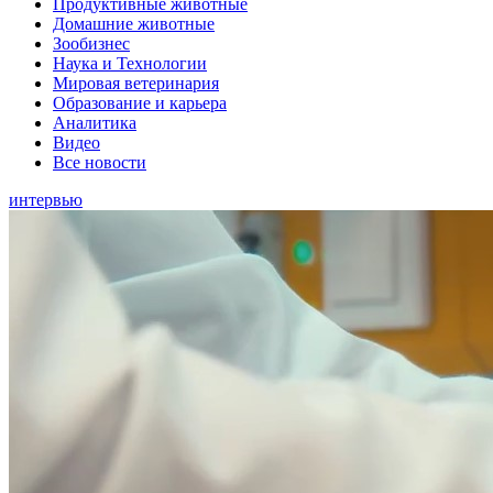
Продуктивные животные
Домашние животные
Зообизнес
Наука и Технологии
Мировая ветеринария
Образование и карьера
Аналитика
Видео
Все новости
интервью