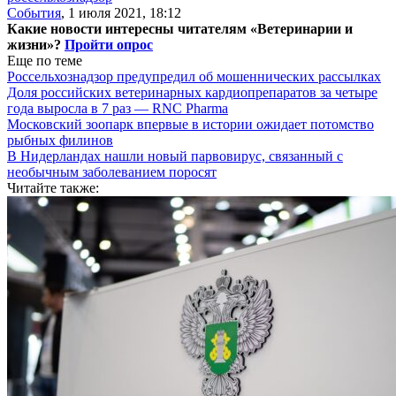
События
,
1 июля 2021, 18:12
Какие новости интересны читателям «Ветеринарии и
жизни»?
Пройти опрос
Еще по теме
Россельхознадзор предупредил об мошеннических рассылках
Доля российских ветеринарных кардиопрепаратов за четыре
года выросла в 7 раз — RNC Pharma
Московский зоопарк впервые в истории ожидает потомство
рыбных филинов
В Нидерландах нашли новый парвовирус, связанный с
необычным заболеванием поросят
Читайте также: