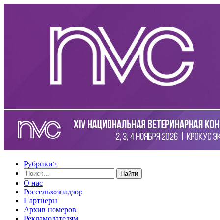
Рубрики
>
Найти
О нас
Россельхознадзор
Партнеры
Архив номеров
Рекламодателям