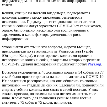
передается домашним животным от их инфицированных
хозяев.
Кошки, спящие на постели владельцев, подвергаются
дополнительному риску заражения, отмечается в
исследовании. Предыдущие исследования показали, что
кошки и собаки могут заразиться COVID-19 от своих хозяев,
однако было неясно, насколько они восприимчивы к
заражению, и какие факторы увеличивают риск
инфицирования.
Чтобы найти ответы на эти вопросы, Дороти Бьенцле,
преподаватель по ветеринарии из Университета Гуэлфа
(Онтарио, Канада), в соавторстве с коллегами провели
исследование кошек и собак, владельцы которых перенесли
COVID-19. Детали исследования публикует портал
Phys.org
.
Во время эксперимента 48 домашних кошек и 54 собаки из 77
семей были протестированы на наличие антител к COVID-19.
Их владельцев расспросили, как они общались со своими
питомцами, — гладили ли они их, целовали ли, позволяли ли
сидеть у себя на коленях или спать в своей постели. У них
также спросили, позволяли ли они питомцам лизать свое
лицо. Кроме того, для сравнения ученые взяли тест на
антитела у 75 собак и 75 кошек из приюта.