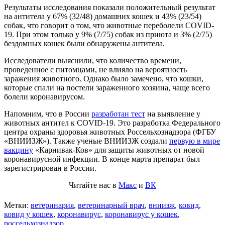
Результаты исследования показали положительный результат
на антитела у 67% (32/48) домашних кошек и 43% (23/54)
собак, что говорит о том, что животные переболели COVID-
19. При этом только у 9% (7/75) собак из приюта и 3% (2/75)
бездомных кошек были обнаружены антитела.
Исследователи выяснили, что количество времени,
проведенное с питомцами, не влияло на вероятность
заражения животного. Однако было замечено, что кошки,
которые спали на постели зараженного хозяина, чаще всего
болели коронавирусом.
Напомним, что в России
разработан тест
на выявление у
животных антител к COVID-19. Это разработка Федерального
центра охраны здоровья животных Россельхознадзора (ФГБУ
«ВНИИЗЖ»). Также ученые ВНИИЗЖ создали
первую в мире
вакцину
«Карнивак-Ков» для защиты животных от новой
коронавирусной инфекции. В конце марта препарат был
зарегистрирован в России.
Читайте нас в
Макс
и
ВК
Метки:
ветеринария
,
ветеринарный врач
,
вниизж
,
ковид
,
ковид у кошек
,
коронавирус
,
коронавирус у кошек
,
россельхознадзор