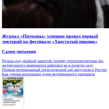
Журнал «Питомцы» успешно провел первый
лекторий на фестивале «Хвостатый пикник»
Самое читаемое
Печень под двойной защитой: почему гепатопротекторы без
желчегонного компонента работают не в полную силу
Первый ветеринарный логистический хаб запустили в России
Как ученые воплощают идею ветеринарного препарата