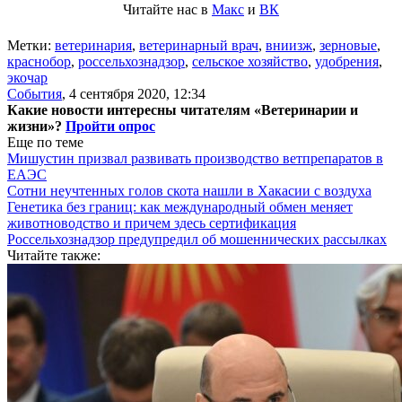
Читайте нас в
Макс
и
ВК
Метки:
ветеринария
,
ветеринарный врач
,
вниизж
,
зерновые
,
краснобор
,
россельхознадзор
,
сельское хозяйство
,
удобрения
,
экочар
События
,
4 сентября 2020, 12:34
Какие новости интересны читателям «Ветеринарии и
жизни»?
Пройти опрос
Еще по теме
Мишустин призвал развивать производство ветпрепаратов в
ЕАЭС
Сотни неучтенных голов скота нашли в Хакасии с воздуха
Генетика без границ: как международный обмен меняет
животноводство и причем здесь сертификация
Россельхознадзор предупредил об мошеннических рассылках
Читайте также: