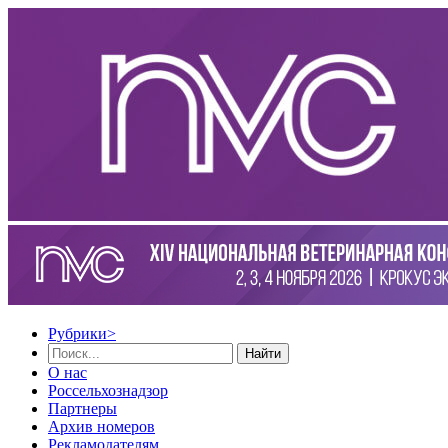
Рубрики
>
Найти
О нас
Россельхознадзор
Партнеры
Архив номеров
Рекламодателям