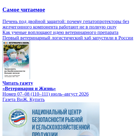
Самое читаемое
Печень под двойной защитой: почему гепатопротекторы без
желчегонного компонента работают не в полную силу
Как ученые воплощают идею ветеринарного препарата
Первый ветеринарный логистический хаб запустили в России
Читать газету
«Ветеринария и Жизнь»
Номер 07–08 (110–111) июль–август 2026
Газета ВиЖ. Купить