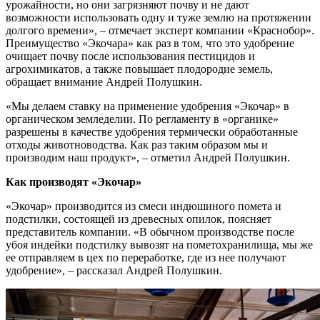
урожайности, но они загрязняют почву и не дают
возможности использовать одну и туже землю на протяжении
долгого времени», – отмечает эксперт компании «Краснобор».
Преимущество «Экочара» как раз в том, что это удобрение
очищает почву после использования пестицидов и
агрохимикатов, а также повышает плодородие земель,
обращает внимание Андрей Полушкин.
«Мы делаем ставку на применение удобрения «Экочар» в
органическом земледелии. По регламенту в «органике»
разрешены в качестве удобрения термически обработанные
отходы животноводства. Как раз таким образом мы и
производим наш продукт», – отметил Андрей Полушкин.
Как производят «Экочар»
«Экочар» производится из смеси индюшиного помета и
подстилки, состоящей из древесных опилок, поясняет
представитель компании. «В обычном производстве после
убоя индейки подстилку вывозят на пометохранилища, мы же
ее отправляем в цех по переработке, где из нее получают
удобрение», – рассказал Андрей Полушкин.