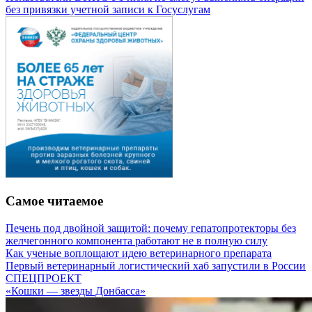
без привязки учетной записи к Госуслугам
Самое читаемое
Печень под двойной защитой: почему гепатопротекторы без
желчегонного компонента работают не в полную силу
Как ученые воплощают идею ветеринарного препарата
Первый ветеринарный логистический хаб запустили в России
СПЕЦПРОЕКТ
«Кошки — звезды Донбасса»