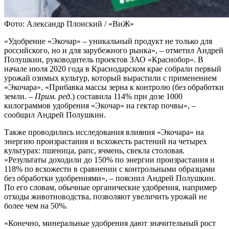
Фото: Александр Плонский / «ВиЖ»
«Удобрение «Экочар» – уникальный продукт не только для
российского, но и для зарубежного рынка», – отметил Андрей
Полушкин, руководитель проектов ЗАО «Краснобор». В
начале июля 2020 года в Краснодарском крае собрали первый
урожай озимых культур, который вырастили с применением
«Экочара». «Прибавка массы зерна к контролю (без обработки
земли. –
Прим. ред
.) составила 114% при дозе 1000
килограммов удобрения «Экочар» на гектар почвы», –
сообщил Андрей Полушкин.
Также проводились исследования влияния «Экочара» на
энергию произрастания и всхожесть растений на четырех
культурах: пшеница, рапс, ячмень, свекла столовая.
«Результаты доходили до 150% по энергии произрастания и
118% по всхожести в сравнении с контрольными образцами
без обработки удобрениями», – пояснил Андрей Полушкин.
По его словам, обычные органические удобрения, например
отходы животноводства, позволяют увеличить урожай не
более чем на 50%.
«Конечно, минеральные удобрения дают значительный рост