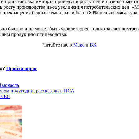
 и приостановка импорта приведут к росту цен и позволят мест
ь росту производства из-за увеличения потребительских цен. «М
го прекращения бедные семьи съели бы на 80% меньше мяса кур»
льно быстро и не может быть удовлетворен только за счет внутре
ющим продукцию птицеводства.
Читайте нас в
Макс
и
ВК
и»?
Пройти опрос
 Ньюкасла
рвом полугодии, рассказали в НСА
из ЕС