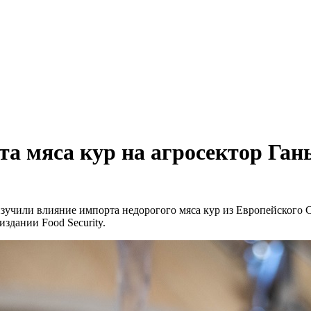
та мяса кур на агросектор Ган
изучили влияние импорта недорогого мяса кур из Европейского 
здании Food Security.