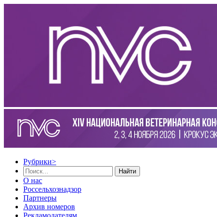
Рубрики
>
Найти
О нас
Россельхознадзор
Партнеры
Архив номеров
Рекламодателям