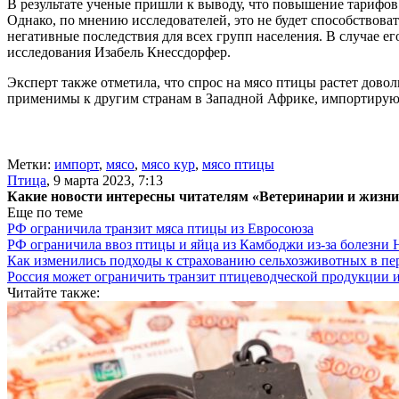
В результате ученые пришли к выводу, что повышение тарифов
Однако, по мнению исследователей, это не будет способствоват
негативные последствия для всех групп населения. В случае е
исследования Изабель Кнессдорфер.
Эксперт также отметила, что спрос на мясо птицы растет дово
применимы к другим странам в Западной Африке, импортиру
Метки:
импорт
,
мясо
,
мясо кур
,
мясо птицы
Птица
,
9 марта 2023, 7:13
Какие новости интересны читателям «Ветеринарии и жизн
Еще по теме
РФ ограничила транзит мяса птицы из Евросоюза
РФ ограничила ввоз птицы и яйца из Камбоджи из-за болезни
Как изменились подходы к страхованию сельхозживотных в пе
Россия может ограничить транзит птицеводческой продукции 
Читайте также: