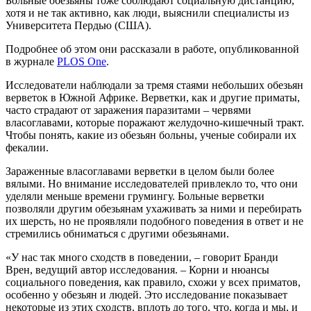
Больные обезьяны тоже соблюдают социальную дистанцию,
хотя и не так активно, как люди, выяснили специалисты из
Университета Пердью (США).
Подробнее об этом они рассказали в работе, опубликованной
в журнале
PLOS One
.
Исследователи наблюдали за тремя стаями небольших обезьян
верветок в Южной Африке. Верветки, как и другие приматы,
часто страдают от заражения паразитами – червями
власоглавами, которые поражают желудочно-кишечный тракт.
Чтобы понять, какие из обезьян больны, ученые собирали их
фекалии.
Зараженные власоглавами верветки в целом были более
вялыми. Но внимание исследователей привлекло то, что они
уделяли меньше времени грумингу. Больные верветки
позволяли другим обезьянам ухаживать за ними и перебирать
их шерсть, но не проявляли подобного поведения в ответ и не
стремились обниматься с другими обезьянами.
«У нас так много сходств в поведении, – говорит Бранди
Врен, ведущий автор исследования. – Корни и нюансы
социального поведения, как правило, схожи у всех приматов,
особенно у обезьян и людей. Это исследование показывает
некоторые из этих сходств, вплоть до того, что, когда и мы, и