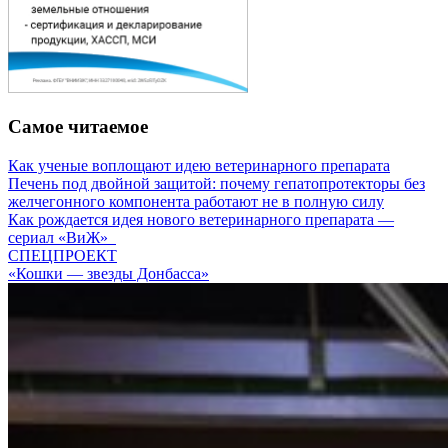
Самое читаемое
Как ученые воплощают идею ветеринарного препарата
Печень под двойной защитой: почему гепатопротекторы без
желчегонного компонента работают не в полную силу
Как рождается идея нового ветеринарного препарата —
сериал «ВиЖ»
СПЕЦПРОЕКТ
«Кошки — звезды Донбасса»