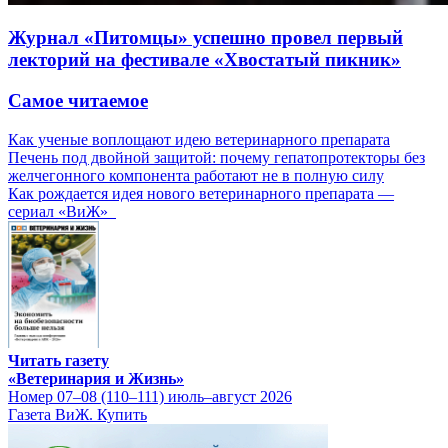
Журнал «Питомцы» успешно провел первый
лекторий на фестивале «Хвостатый пикник»
Самое читаемое
Как ученые воплощают идею ветеринарного препарата
Печень под двойной защитой: почему гепатопротекторы без
желчегонного компонента работают не в полную силу
Как рождается идея нового ветеринарного препарата —
сериал «ВиЖ»
Читать газету
«Ветеринария и Жизнь»
Номер 07–08 (110–111) июль–август 2026
Газета ВиЖ. Купить