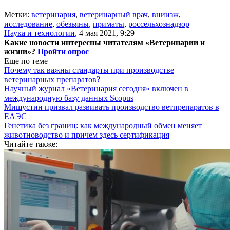
Метки:
ветеринария
,
ветеринарный врач
,
вниизж
,
исследование
,
обезьяны
,
приматы
,
россельхознадзор
Наука и технологии
,
4 мая 2021, 9:29
Какие новости интересны читателям «Ветеринарии и
жизни»?
Пройти опрос
Еще по теме
Почему так важны стандарты при производстве
ветеринарных препаратов?
Научный журнал «Ветеринария сегодня» включен в
международную базу данных Scopus
Мишустин призвал развивать производство ветпрепаратов в
ЕАЭС
Генетика без границ: как международный обмен меняет
животноводство и причем здесь сертификация
Читайте также: