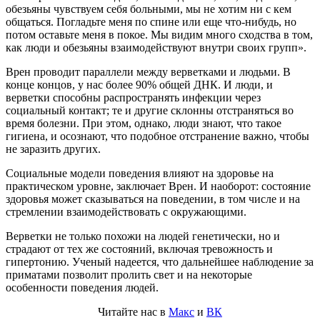
обезьяны чувствуем себя больными, мы не хотим ни с кем
общаться. Погладьте меня по спине или еще что-нибудь, но
потом оставьте меня в покое. Мы видим много сходства в том,
как люди и обезьяны взаимодействуют внутри своих групп».
Врен проводит параллели между верветками и людьми. В
конце концов, у нас более 90% общей ДНК. И люди, и
верветки способны распространять инфекции через
социальный контакт; те и другие склонны отстраняться во
время болезни. При этом, однако, люди знают, что такое
гигиена, и осознают, что подобное отстранение важно, чтобы
не заразить других.
Социальные модели поведения влияют на здоровье на
практическом уровне, заключает Врен. И наоборот: состояние
здоровья может сказываться на поведении, в том числе и на
стремлении взаимодействовать с окружающими.
Верветки не только похожи на людей генетически, но и
страдают от тех же состояний, включая тревожность и
гипертонию. Ученый надеется, что дальнейшее наблюдение за
приматами позволит пролить свет и на некоторые
особенности поведения людей.
Читайте нас в
Макс
и
ВК