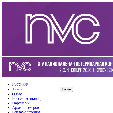
Рубрики
>
Найти
О нас
Россельхознадзор
Партнеры
Архив номеров
Рекламодателям