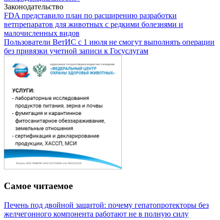
Законодательство
FDA представило план по расширению разработки
ветпрепаратов для животных с редкими болезнями и
малочисленных видов
Пользователи ВетИС с 1 июля не смогут выполнять операции
без привязки учетной записи к Госуслугам
Самое читаемое
Печень под двойной защитой: почему гепатопротекторы без
желчегонного компонента работают не в полную силу