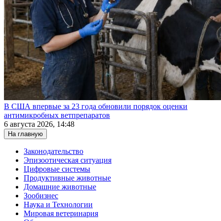
В США впервые за 23 года обновили порядок оценки
антимикробных ветпрепаратов
6 августа 2026, 14:48
На главную
Законодательство
Эпизоотическая ситуация
Цифровые системы
Продуктивные животные
Домашние животные
Зообизнес
Наука и Технологии
Мировая ветеринария