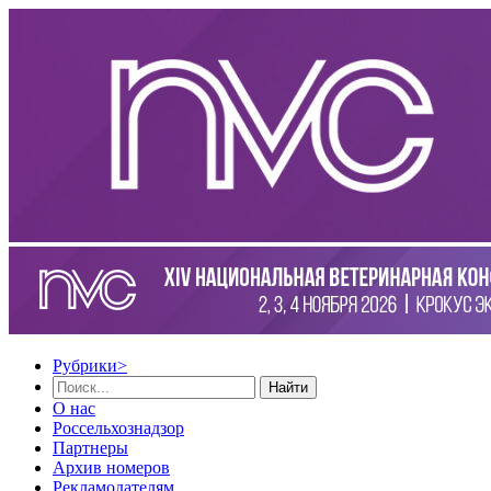
Рубрики
>
Найти
О нас
Россельхознадзор
Партнеры
Архив номеров
Рекламодателям