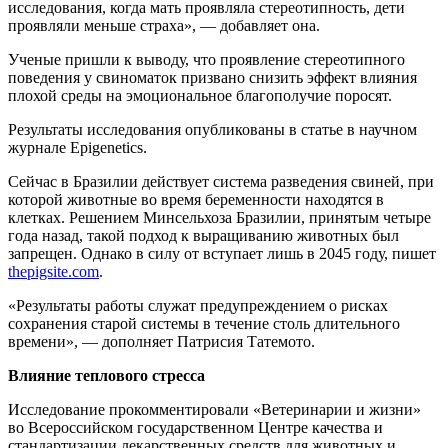
исследования, когда мать проявляла стереотипность, дети
проявляли меньше страха», — добавляет она.
Ученые пришли к выводу, что проявление стереотипного
поведения у свиноматок призвано снизить эффект влияния
плохой среды на эмоциональное благополучие поросят.
Результаты исследования опубликованы в статье в научном
журнале Epigenetics.
Сейчас в Бразилии действует система разведения свиней, при
которой животные во время беременности находятся в
клетках. Решением Минсельхоза Бразилии, принятым четыре
года назад, такой подход к выращиванию животных был
запрещен. Однако в силу от вступает лишь в 2045 году, пишет
thepigsite.com
.
«Результаты работы служат предупреждением о рисках
сохранения старой системы в течение столь длительного
времени», — дополняет Патрисия Татемото.
Влияние теплового стресса
Исследование прокомментировали «Ветеринарии и жизни»
во Всероссийском государственном Центре качества и
стандартизации лекарственных средств для животных и