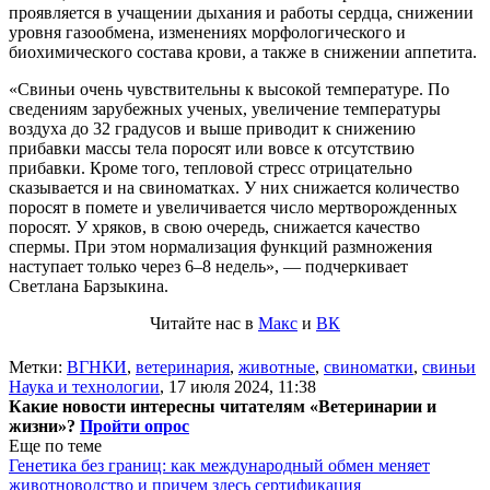
проявляется в учащении дыхания и работы сердца, снижении
уровня газообмена, изменениях морфологического и
биохимического состава крови, а также в снижении аппетита.
«Свиньи очень чувствительны к высокой температуре. По
сведениям зарубежных ученых, увеличение температуры
воздуха до 32 градусов и выше приводит к снижению
прибавки массы тела поросят или вовсе к отсутствию
прибавки. Кроме того, тепловой стресс отрицательно
сказывается и на свиноматках. У них снижается количество
поросят в помете и увеличивается число мертворожденных
поросят. У хряков, в свою очередь, снижается качество
спермы. При этом нормализация функций размножения
наступает только через 6–8 недель», — подчеркивает
Светлана Барзыкина.
Читайте нас в
Макс
и
ВК
Метки:
ВГНКИ
,
ветеринария
,
животные
,
свиноматки
,
свиньи
Наука и технологии
,
17 июля 2024, 11:38
Какие новости интересны читателям «Ветеринарии и
жизни»?
Пройти опрос
Еще по теме
Генетика без границ: как международный обмен меняет
животноводство и причем здесь сертификация