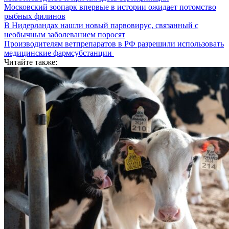
Московский зоопарк впервые в истории ожидает потомство
рыбных филинов
В Нидерландах нашли новый парвовирус, связанный с
необычным заболеванием поросят
Производителям ветпрепаратов в РФ разрешили использовать
медицинские фармсубстанции
Читайте также: