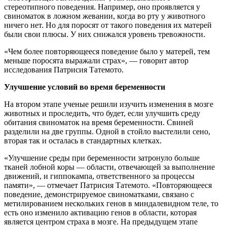
стереотипного поведения. Например, оно проявляется у
свиноматок в ложном жевании, когда во рту у животного
ничего нет. Но для поросят от такого поведения их матерей
были свои плюсы. У них снижался уровень тревожности.
«Чем более повторяющееся поведение было у матерей, тем
меньше поросята выражали страх», — говорит автор
исследования Патрисия Татемото.
Улучшение условий во время беременности
На втором этапе ученые решили изучить изменения в мозге
животных и проследить, что будет, если улучшить среду
обитания свиноматок на время беременности. Свиней
разделили на две группы. Одной в стойло выстелили сено,
вторая так и осталась в стандартных клетках.
«Улучшение среды при беременности затронуло больше
тканей лобной коры — области, отвечающей за выполнение
движений, и гиппокампа, ответственного за процессы
памяти», — отмечает Патрисия Татемото. «Повторяющееся
поведение, демонстрируемое свиноматками, связано с
метилированием нескольких генов в миндалевидном теле, то
есть оно изменило активацию генов в области, которая
является центром страха в мозге. На предыдущем этапе