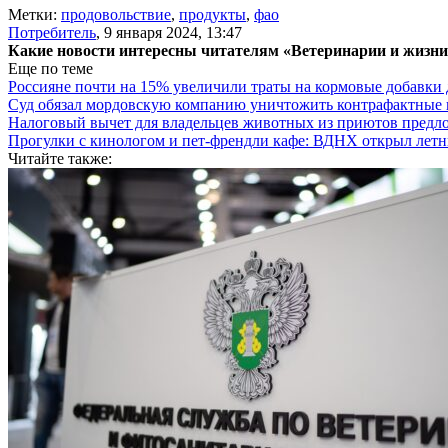
Метки:
продовольствие
,
продукты
,
фао
Потребитель
,
9 января 2024, 13:47
Какие новости интересны читателям «Ветеринарии и жизн
Еще по теме
Россияне почти на 15% увеличили траты на кормовые добавки
Суд обязал мордовскую компанию уничтожить контрафактные 
Налоговый вычет для владельцев животных из приютов предл
Прогулки с кинологом и пет-френдли кафе: ВДНХ открыл летн
Читайте также: