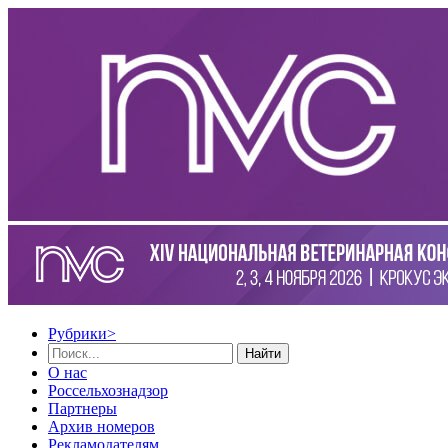
Рубрики
>
Найти
О нас
Россельхознадзор
Партнеры
Архив номеров
Рекламодателям