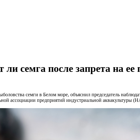
ет ли семга после запрета на 
оловства семги в Белом море, объяснил председатель наблюдат
льной ассоциации предприятий индустриальной аквакультуры (