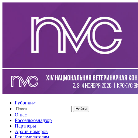
Рубрики
>
Найти
О нас
Россельхознадзор
Партнеры
Архив номеров
Рекламодателям