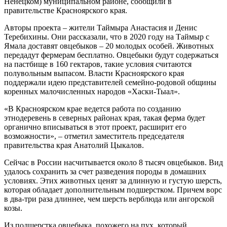
Ненецком) муниципальном районе, сообщили в
правительстве Красноярского края.
Авторы проекта – жители Таймыра Анастасия и Денис
Теребихины. Они рассказали, что в 2020 году на Таймыр с
Ямала доставят овцебыков – 20 молодых особей. Животных
передадут фермерам бесплатно. Овцебыки будут содержаться
на пастбище в 160 гектаров, такие условия считаются
полувольным выпасом. Власти Красноярского края
поддержали идею представителей семейно-родовой общины
коренных малочисленных народов «Хаски-Тыал».
«В Красноярском крае ведется работа по созданию
этнодеревень в северных районах края, такая ферма будет
органично вписываться в этот проект, расширит его
возможности», – отметил заместитель председателя
правительства края Анатолий Цыкалов.
Сейчас в России насчитывается около 8 тысяч овцебыков. Вид
удалось сохранить за счет разведения породы в домашних
условиях. Этих животных ценят за длинную и густую шерсть,
которая обладает дополнительным подшерстком. Причем ворс
в два-три раза длиннее, чем шерсть верблюда или ангорской
козы.
Из подшерстка овцебыка, похожего на пух, который