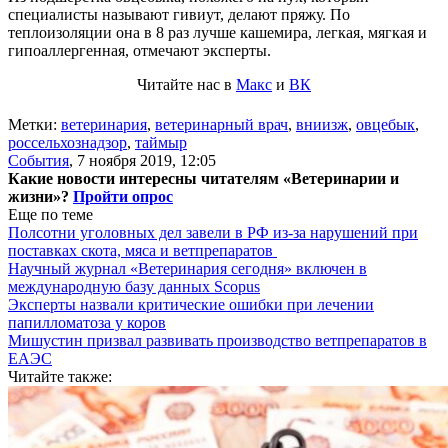
специалисты называют гивиут, делают пряжу. По
теплоизоляции она в 8 раз лучше кашемира, легкая, мягкая и
гипоаллергенная, отмечают эксперты.
Читайте нас в
Макс
и
ВК
Метки:
ветеринария
,
ветеринарный врач
,
вниизж
,
овцебык
,
россельхознадзор
,
таймыр
События
,
7 ноября 2019, 12:05
Какие новости интересны читателям «Ветеринарии и
жизни»?
Пройти опрос
Еще по теме
Полсотни уголовных дел завели в РФ из-за нарушений при
поставках скота, мяса и ветпрепаратов
Научный журнал «Ветеринария сегодня» включен в
международную базу данных Scopus
Эксперты назвали критические ошибки при лечении
папилломатоза у коров
Мишустин призвал развивать производство ветпрепаратов в
ЕАЭС
Читайте также: